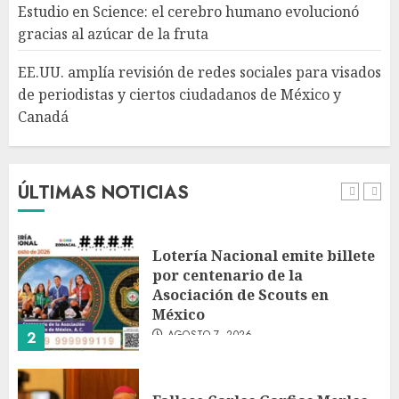
Estudio en Science: el cerebro humano evolucionó
periodistas y ciertos
gracias al azúcar de la fruta
ciudadanos de México y
Canadá
5
EE.UU. amplía revisión de redes sociales para visados
AGOSTO 7, 2026
de periodistas y ciertos ciudadanos de México y
Canadá
Desplome de la IA arrastra a
fondos estrella de Wall Street
AGOSTO 7, 2026
ÚLTIMAS NOTICIAS
1
Lotería Nacional emite billete
por centenario de la
Asociación de Scouts en
México
AGOSTO 7, 2026
2