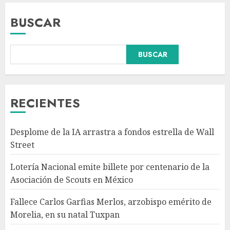
BUSCAR
BUSCAR
Fallece Carlos Garfias Merlos,
arzobispo emérito de Morelia,
en su natal Tuxpan
AGOSTO 7, 2026
RECIENTES
3
Desplome de la IA arrastra a fondos estrella de Wall
Estudio en Science: el cerebro
Street
humano evolucionó gracias al
azúcar de la fruta
Lotería Nacional emite billete por centenario de la
AGOSTO 7, 2026
Asociación de Scouts en México
4
Fallece Carlos Garfias Merlos, arzobispo emérito de
Morelia, en su natal Tuxpan
EE.UU. amplía revisión de
redes sociales para visados de