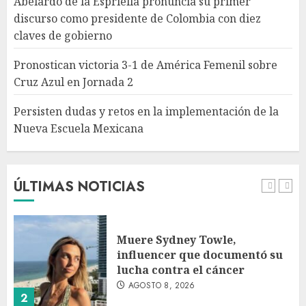
Abelardo de la Espriella pronuncia su primer
discurso como presidente de Colombia con diez
Persisten dudas y retos en la
claves de gobierno
implementación de la Nueva
Escuela Mexicana
Pronostican victoria 3-1 de América Femenil sobre
AGOSTO 8, 2026
Cruz Azul en Jornada 2
5
Persisten dudas y retos en la implementación de la
Nueva Escuela Mexicana
México Sub-20 derrota a
Canadá y clasifica a la final del
Premundial Concacaf
AGOSTO 8, 2026
ÚLTIMAS NOTICIAS
1
Muere Sydney Towle,
influencer que documentó su
lucha contra el cáncer
AGOSTO 8, 2026
2