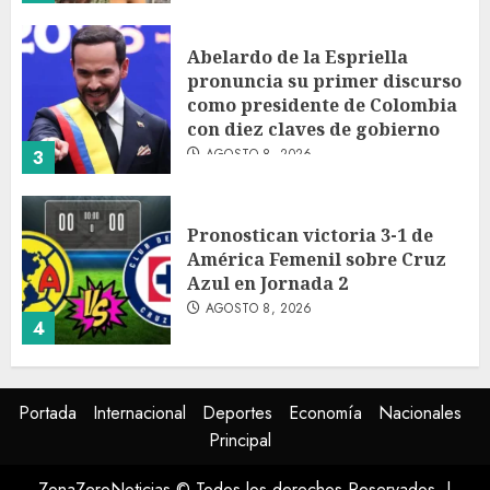
Abelardo de la Espriella
pronuncia su primer discurso
como presidente de Colombia
con diez claves de gobierno
AGOSTO 8, 2026
3
Pronostican victoria 3-1 de
América Femenil sobre Cruz
Azul en Jornada 2
AGOSTO 8, 2026
4
Persisten dudas y retos en la
Portada
Internacional
Deportes
Economía
Nacionales
implementación de la Nueva
Principal
Escuela Mexicana
AGOSTO 8, 2026
ZonaZeroNoticias © Todos los derechos Reservados.
|