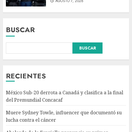
AGOSTO 7, 2026
BUSCAR
BUSCAR
Abelardo de la Espriella
pronuncia su primer discurso
como presidente de Colombia
con diez claves de gobierno
RECIENTES
AGOSTO 8, 2026
3
México Sub-20 derrota a Canadá y clasifica a la final
Pronostican victoria 3-1 de
del Premundial Concacaf
América Femenil sobre Cruz
Azul en Jornada 2
Muere Sydney Towle, influencer que documentó su
AGOSTO 8, 2026
lucha contra el cáncer
4