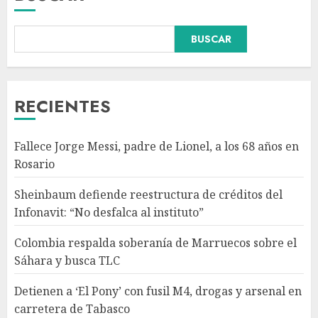
Colombia respalda soberanía
BUSCAR
de Marruecos sobre el Sáhara
y busca TLC
AGOSTO 9, 2026
3
RECIENTES
Detienen a ‘El Pony’ con fusil
Fallece Jorge Messi, padre de Lionel, a los 68 años en
M4, drogas y arsenal en
Rosario
carretera de Tabasco
AGOSTO 9, 2026
Sheinbaum defiende reestructura de créditos del
4
Infonavit: “No desfalca al instituto”
Colombia respalda soberanía de Marruecos sobre el
Melanie Martinez se presenta
Sáhara y busca TLC
en el Palacio de los Deportes
con ‘Hades: The Sacrifice Tour’
Detienen a ‘El Pony’ con fusil M4, drogas y arsenal en
AGOSTO 9, 2026
carretera de Tabasco
5