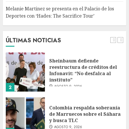
Melanie Martinez se presenta en el Palacio de los
Deportes con ‘Hades: The Sacrifice Tour’
Fallece Jorge Messi, padre de
Lionel, a los 68 años en Rosario
AGOSTO 9, 2026
ÚLTIMAS NOTICIAS
1
Sheinbaum defiende
reestructura de créditos del
Infonavit: “No desfalca al
instituto”
AGOSTO 9, 2026
2
Colombia respalda soberanía
de Marruecos sobre el Sáhara
y busca TLC
AGOSTO 9, 2026