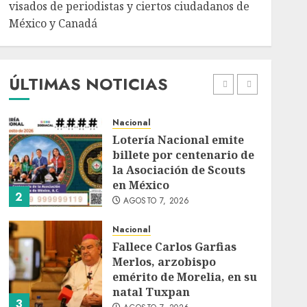
AGOSTO 7, 2026
visados de periodistas y ciertos ciudadanos de
México y Canadá
Internacional
Portada
Desplome de la IA
arrastra a fondos
estrella de Wall Street
ÚLTIMAS NOTICIAS
AGOSTO 7, 2026
1
Nacional
Lotería Nacional emite
billete por centenario de
la Asociación de Scouts
en México
2
AGOSTO 7, 2026
Nacional
Fallece Carlos Garfias
Merlos, arzobispo
emérito de Morelia, en su
natal Tuxpan
3