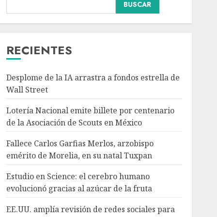
Nacional
BUSCAR
Fallece Carlos Garfias
Merlos, arzobispo
emérito de Morelia, en su
natal Tuxpan
RECIENTES
3
AGOSTO 7, 2026
Desplome de la IA arrastra a fondos estrella de
Internacional
Estudio en Science: el
Wall Street
cerebro humano
Lotería Nacional emite billete por centenario
evolucionó gracias al
azúcar de la fruta
de la Asociación de Scouts en México
4
AGOSTO 7, 2026
Fallece Carlos Garfias Merlos, arzobispo
Internacional
emérito de Morelia, en su natal Tuxpan
EE.UU. amplía revisión
de redes sociales para
Estudio en Science: el cerebro humano
visados de periodistas y
evolucionó gracias al azúcar de la fruta
ciertos ciudadanos de
5
México y Canadá
EE.UU. amplía revisión de redes sociales para