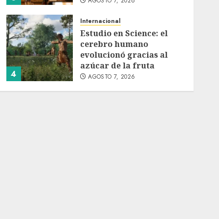
AGOSTO 7, 2026
Internacional
Estudio en Science: el
cerebro humano
evolucionó gracias al
azúcar de la fruta
4
AGOSTO 7, 2026
Internacional
EE.UU. amplía revisión
de redes sociales para
visados de periodistas y
ciertos ciudadanos de
5
México y Canadá
AGOSTO 7, 2026
Internacional
Portada
Desplome de la IA
arrastra a fondos
estrella de Wall Street