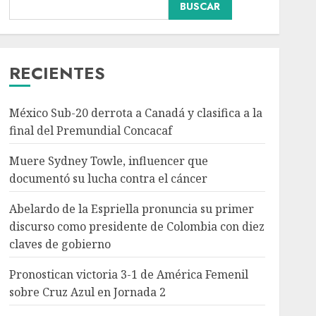
Abelardo de la Espriella
BUSCAR
pronuncia su primer
discurso como
presidente de Colombia
con diez claves de
RECIENTES
3
gobierno
AGOSTO 8, 2026
México Sub-20 derrota a Canadá y clasifica a la
Pronostican victoria 3-1
final del Premundial Concacaf
de América Femenil
sobre Cruz Azul en
Muere Sydney Towle, influencer que
Jornada 2
documentó su lucha contra el cáncer
AGOSTO 8, 2026
4
Abelardo de la Espriella pronuncia su primer
discurso como presidente de Colombia con diez
Persisten dudas y retos
claves de gobierno
en la implementación de
la Nueva Escuela
Pronostican victoria 3-1 de América Femenil
Mexicana
sobre Cruz Azul en Jornada 2
AGOSTO 8, 2026
5