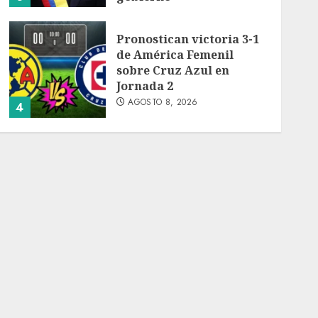
AGOSTO 8, 2026
Pronostican victoria 3-1
de América Femenil
sobre Cruz Azul en
Jornada 2
AGOSTO 8, 2026
4
Persisten dudas y retos
en la implementación de
la Nueva Escuela
Mexicana
AGOSTO 8, 2026
5
México Sub-20 derrota a
Canadá y clasifica a la
final del Premundial
Concacaf