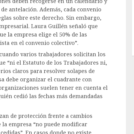
ones deben recogerse en un calendario y
de antelación. Además, cada convenio
eglas sobre este derecho. Sin embargo,
empresarial. Laura Guillén señaló que
ue la empresa elige el 50% de las
ista en el convenio colectivo”.
cuando varios trabajadores solicitan los
e “ni el Estatuto de los Trabajadores ni,
rios claros para resolver solapes de
esa debe organizar el cuadrante con
s organizaciones suelen tener en cuenta el
 quién cedió las fechas más demandadas
ozan de protección frente a cambios
ue la empresa “no puede modificar
cedidas”. En casos donde no existe