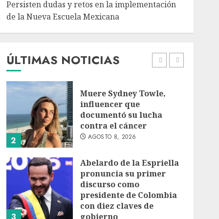
Persisten dudas y retos en la implementación
de la Nueva Escuela Mexicana
México Sub-20 derrota a
Canadá y clasifica a la
final del Premundial
Concacaf
ÚLTIMAS NOTICIAS
AGOSTO 8, 2026
1
Muere Sydney Towle,
influencer que
documentó su lucha
contra el cáncer
AGOSTO 8, 2026
2
Abelardo de la Espriella
pronuncia su primer
discurso como
presidente de Colombia
con diez claves de
3
gobierno