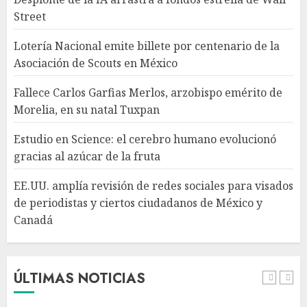
Estudio en Science: el cerebro
Street
humano evolucionó gracias al
azúcar de la fruta
Lotería Nacional emite billete por centenario de la
AGOSTO 7, 2026
Asociación de Scouts en México
4
Fallece Carlos Garfias Merlos, arzobispo emérito de
Morelia, en su natal Tuxpan
EE.UU. amplía revisión de
redes sociales para visados de
Estudio en Science: el cerebro humano evolucionó
periodistas y ciertos
gracias al azúcar de la fruta
ciudadanos de México y
Canadá
5
EE.UU. amplía revisión de redes sociales para visados
AGOSTO 7, 2026
de periodistas y ciertos ciudadanos de México y
Canadá
Desplome de la IA arrastra a
fondos estrella de Wall Street
AGOSTO 7, 2026
ÚLTIMAS NOTICIAS
1