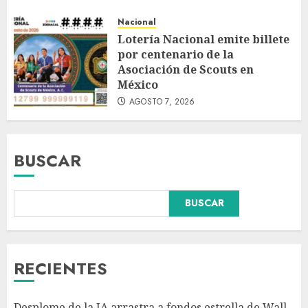
Nacional
Lotería Nacional emite billete
por centenario de la
Asociación de Scouts en
México
AGOSTO 7, 2026
BUSCAR
BUSCAR
Fallece Carlos Garfias Merlos,
arzobispo emérito de Morelia,
en su natal Tuxpan
AGOSTO 7, 2026
RECIENTES
3
Desplome de la IA arrastra a fondos estrella de Wall