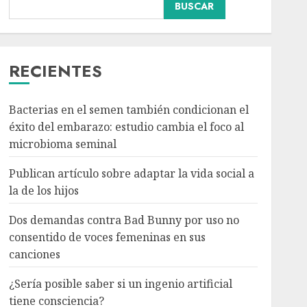
BUSCAR
Dos demandas contra
Bad Bunny por uso no
consentido de voces
femeninas en sus
RECIENTES
canciones
3
AGOSTO 6, 2026
Bacterias en el semen también condicionan el
éxito del embarazo: estudio cambia el foco al
¿Sería posible saber si un
microbioma seminal
ingenio artificial tiene
consciencia?
Publican artículo sobre adaptar la vida social a
AGOSTO 6, 2026
la de los hijos
4
Dos demandas contra Bad Bunny por uso no
consentido de voces femeninas en sus
Sheinbaum confirma que
canciones
el papa León XIV no
visitará México en su
¿Sería posible saber si un ingenio artificial
gira por América Latina
tiene consciencia?
AGOSTO 6, 2026