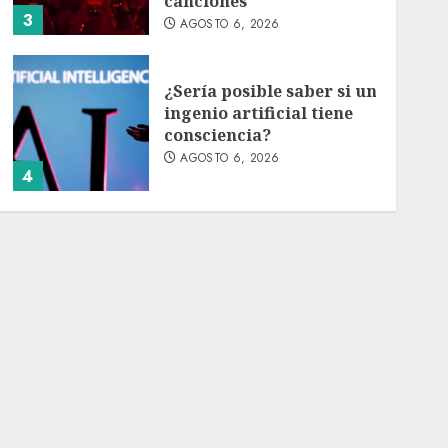
canciones
3
AGOSTO 6, 2026
¿Sería posible saber si un
ingenio artificial tiene
consciencia?
AGOSTO 6, 2026
4
Sheinbaum confirma que
el papa León XIV no
visitará México en su
gira por América Latina
AGOSTO 6, 2026
5
Bacterias en el semen
también condicionan el
éxito del embarazo:
estudio cambia el foco al