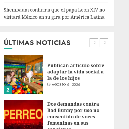
5
Sheinbaum confirma que el papa León XIV no
Bacterias en el semen
visitará México en su gira por América Latina
también condicionan el
éxito del embarazo:
estudio cambia el foco al
microbioma seminal
ÚLTIMAS NOTICIAS
1
AGOSTO 6, 2026
Publican artículo sobre
adaptar la vida social a
la de los hijos
AGOSTO 6, 2026
2
Dos demandas contra
Bad Bunny por uso no
consentido de voces
femeninas en sus