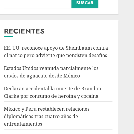
BUSCAR
Declaran accidental la
muerte de Brandon
Clarke por consumo de
heroína y cocaína
RECIENTES
AGOSTO 8, 2026
3
EE. UU. reconoce apoyo de Sheinbaum contra
México y Perú
el narco pero advierte que persisten desafíos
restablecen relaciones
diplomáticas tras cuatro
Estados Unidos reanuda parcialmente los
años de enfrentamientos
envíos de aguacate desde México
AGOSTO 8, 2026
4
Declaran accidental la muerte de Brandon
Clarke por consumo de heroína y cocaína
Avances en reproducción
asistida saturan marco
México y Perú restablecen relaciones
legal mexicano, señala
diplomáticas tras cuatro años de
experto
enfrentamientos
AGOSTO 8, 2026
5