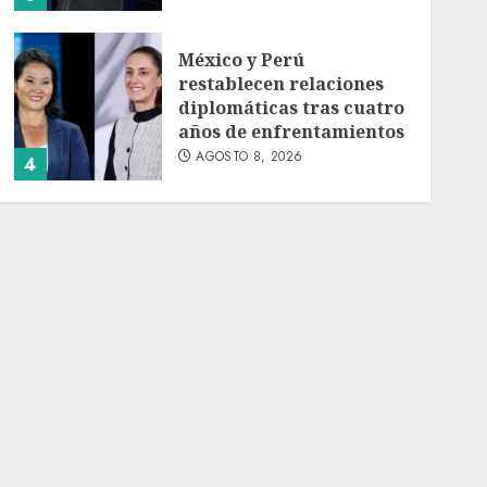
México y Perú
restablecen relaciones
diplomáticas tras cuatro
años de enfrentamientos
AGOSTO 8, 2026
4
Avances en reproducción
asistida saturan marco
legal mexicano, señala
experto
AGOSTO 8, 2026
5
EE. UU. reconoce apoyo
de Sheinbaum contra el
narco pero advierte que
persisten desafíos