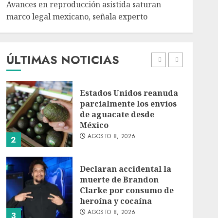
Avances en reproducción asistida saturan
marco legal mexicano, señala experto
EE. UU. reconoce apoyo
de Sheinbaum contra el
narco pero advierte que
persisten desafíos
ÚLTIMAS NOTICIAS
AGOSTO 8, 2026
1
Estados Unidos reanuda
parcialmente los envíos
de aguacate desde
México
AGOSTO 8, 2026
2
Declaran accidental la
muerte de Brandon
Clarke por consumo de
heroína y cocaína
AGOSTO 8, 2026
3