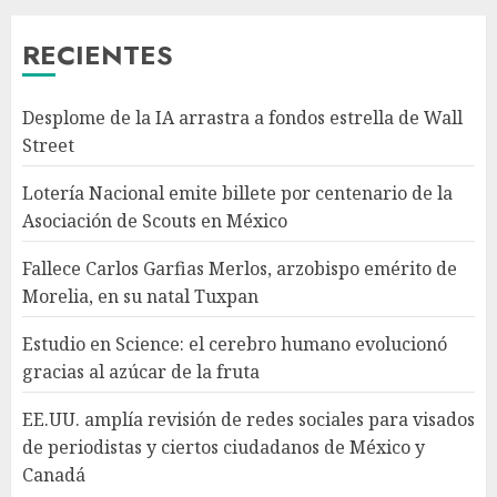
en su natal Tuxpan
AGOSTO 7, 2026
RECIENTES
3
Desplome de la IA arrastra a fondos estrella de Wall
Estudio en Science: el cerebro
Street
humano evolucionó gracias al
azúcar de la fruta
Lotería Nacional emite billete por centenario de la
AGOSTO 7, 2026
Asociación de Scouts en México
4
Fallece Carlos Garfias Merlos, arzobispo emérito de
Morelia, en su natal Tuxpan
EE.UU. amplía revisión de
redes sociales para visados de
Estudio en Science: el cerebro humano evolucionó
periodistas y ciertos
gracias al azúcar de la fruta
ciudadanos de México y
Canadá
5
EE.UU. amplía revisión de redes sociales para visados
AGOSTO 7, 2026
de periodistas y ciertos ciudadanos de México y
Canadá
Desplome de la IA arrastra a