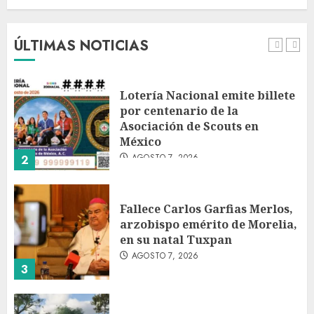
fondos estrella de Wall Street
AGOSTO 7, 2026
ÚLTIMAS NOTICIAS
1
Lotería Nacional emite billete
por centenario de la
Asociación de Scouts en
México
AGOSTO 7, 2026
2
Fallece Carlos Garfias Merlos,
arzobispo emérito de Morelia,
en su natal Tuxpan
AGOSTO 7, 2026
3