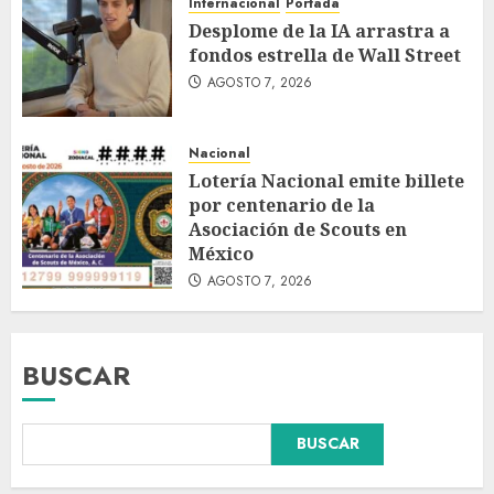
Internacional
Portada
Desplome de la IA arrastra a
fondos estrella de Wall Street
AGOSTO 7, 2026
Nacional
Lotería Nacional emite billete
por centenario de la
Asociación de Scouts en
México
AGOSTO 7, 2026
BUSCAR
BUSCAR
Fallece Carlos Garfias Merlos,
arzobispo emérito de Morelia,