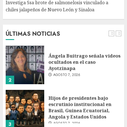
Investiga Ssa brote de salmonelosis vinculado a
chiles jalapeños de Nuevo León y Sinaloa
Charlotte FC vs Atlas: Fecha,
horario y canal para ver el
partido de la Leagues Cup
2026
ÚLTIMAS NOTICIAS
AGOSTO 7, 2026
1
Ángela Buitrago señala videos
ocultados en el caso
Ayotzinapa
AGOSTO 7, 2026
2
Hijos de presidentes bajo
escrutinio institucional en
Brasil, Guinea Ecuatorial,
Angola y Estados Unidos
AGOSTO 7, 2026
3