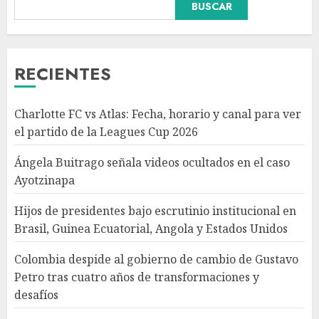
BUSCAR
Hijos de presidentes bajo
escrutinio institucional en
Brasil, Guinea Ecuatorial,
Angola y Estados Unidos
RECIENTES
AGOSTO 7, 2026
3
Charlotte FC vs Atlas: Fecha, horario y canal para ver
Colombia despide al gobierno
el partido de la Leagues Cup 2026
de cambio de Gustavo Petro
tras cuatro años de
Ángela Buitrago señala videos ocultados en el caso
transformaciones y desafíos
Ayotzinapa
AGOSTO 7, 2026
4
Hijos de presidentes bajo escrutinio institucional en
Brasil, Guinea Ecuatorial, Angola y Estados Unidos
Investiga Ssa brote de
salmonelosis vinculado a
Colombia despide al gobierno de cambio de Gustavo
chiles jalapeños de Nuevo
Petro tras cuatro años de transformaciones y
León y Sinaloa
desafíos
AGOSTO 7, 2026
5