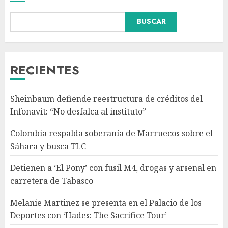
Detienen a ‘El Pony’ con fusil
BUSCAR
M4, drogas y arsenal en
carretera de Tabasco
AGOSTO 9, 2026
3
RECIENTES
Melanie Martinez se presenta
Sheinbaum defiende reestructura de créditos del
en el Palacio de los Deportes
Infonavit: “No desfalca al instituto”
con ‘Hades: The Sacrifice Tour’
AGOSTO 9, 2026
Colombia respalda soberanía de Marruecos sobre el
4
Sáhara y busca TLC
Detienen a ‘El Pony’ con fusil M4, drogas y arsenal en
Deportan a migrante
carretera de Tabasco
hondureño de EE.UU. a
República Centroafricana con
Melanie Martinez se presenta en el Palacio de los
solo 60 dólares
Deportes con ‘Hades: The Sacrifice Tour’
AGOSTO 9, 2026
5