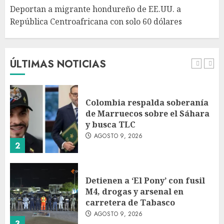
Deportan a migrante hondureño de EE.UU. a
República Centroafricana con solo 60 dólares
Sheinbaum defiende
reestructura de créditos del
Infonavit: “No desfalca al
instituto”
ÚLTIMAS NOTICIAS
AGOSTO 9, 2026
1
Colombia respalda soberanía
de Marruecos sobre el Sáhara
y busca TLC
AGOSTO 9, 2026
2
Detienen a ‘El Pony’ con fusil
M4, drogas y arsenal en
carretera de Tabasco
AGOSTO 9, 2026
3