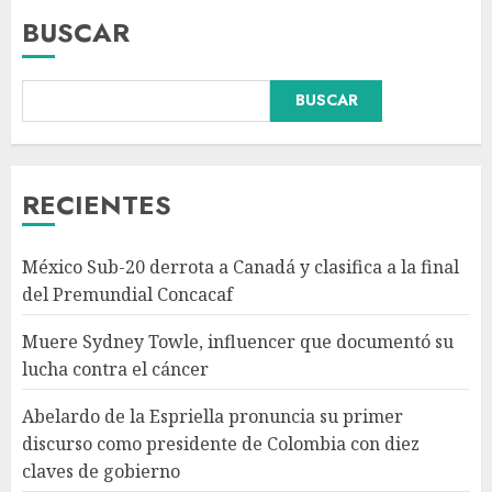
BUSCAR
BUSCAR
Abelardo de la Espriella
pronuncia su primer discurso
como presidente de Colombia
con diez claves de gobierno
RECIENTES
AGOSTO 8, 2026
3
México Sub-20 derrota a Canadá y clasifica a la final
Pronostican victoria 3-1 de
del Premundial Concacaf
América Femenil sobre Cruz
Azul en Jornada 2
Muere Sydney Towle, influencer que documentó su
AGOSTO 8, 2026
lucha contra el cáncer
4
Abelardo de la Espriella pronuncia su primer
discurso como presidente de Colombia con diez
Persisten dudas y retos en la
claves de gobierno
implementación de la Nueva