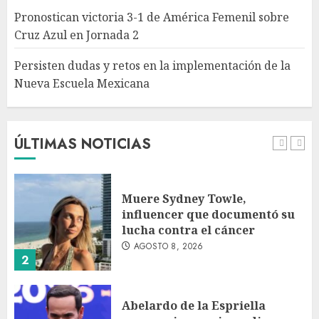
Escuela Mexicana
Pronostican victoria 3-1 de América Femenil sobre
AGOSTO 8, 2026
Cruz Azul en Jornada 2
5
Persisten dudas y retos en la implementación de la
Nueva Escuela Mexicana
México Sub-20 derrota a
Canadá y clasifica a la final del
Premundial Concacaf
AGOSTO 8, 2026
ÚLTIMAS NOTICIAS
1
Muere Sydney Towle,
influencer que documentó su
lucha contra el cáncer
AGOSTO 8, 2026
2
Abelardo de la Espriella