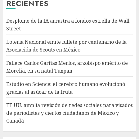
RECIENTES
3
Desplome de la IA arrastra a fondos estrella de Wall
Estudio en Science: el cerebro
Street
humano evolucionó gracias al
azúcar de la fruta
Lotería Nacional emite billete por centenario de la
AGOSTO 7, 2026
Asociación de Scouts en México
4
Fallece Carlos Garfias Merlos, arzobispo emérito de
Morelia, en su natal Tuxpan
EE.UU. amplía revisión de
redes sociales para visados de
Estudio en Science: el cerebro humano evolucionó
periodistas y ciertos
gracias al azúcar de la fruta
ciudadanos de México y
Canadá
5
EE.UU. amplía revisión de redes sociales para visados
AGOSTO 7, 2026
de periodistas y ciertos ciudadanos de México y
Canadá
Desplome de la IA arrastra a
fondos estrella de Wall Street