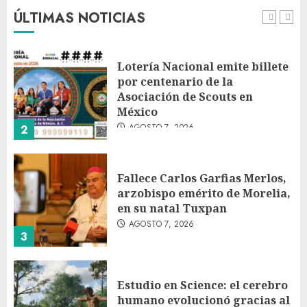
AGOSTO 7, 2026
ÚLTIMAS NOTICIAS
1
Lotería Nacional emite billete
por centenario de la
Asociación de Scouts en
México
AGOSTO 7, 2026
2
Fallece Carlos Garfias Merlos,
arzobispo emérito de Morelia,
en su natal Tuxpan
AGOSTO 7, 2026
3
Estudio en Science: el cerebro
humano evolucionó gracias al