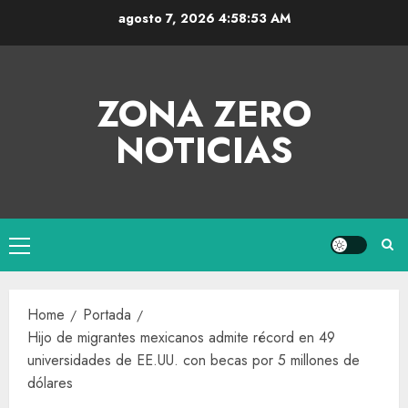
agosto 7, 2026
4:58:53 AM
ZONA ZERO
NOTICIAS
Home
Portada
Hijo de migrantes mexicanos admite récord en 49
universidades de EE.UU. con becas por 5 millones de
dólares