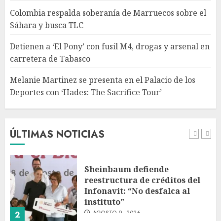
Colombia respalda soberanía de Marruecos sobre el
Melanie Martinez se presenta
Sáhara y busca TLC
en el Palacio de los Deportes
con ‘Hades: The Sacrifice Tour’
Detienen a ‘El Pony’ con fusil M4, drogas y arsenal en
AGOSTO 9, 2026
carretera de Tabasco
5
Melanie Martinez se presenta en el Palacio de los
Deportes con ‘Hades: The Sacrifice Tour’
Fallece Jorge Messi, padre de
Lionel, a los 68 años en Rosario
AGOSTO 9, 2026
ÚLTIMAS NOTICIAS
1
Sheinbaum defiende
reestructura de créditos del
Infonavit: “No desfalca al
instituto”
AGOSTO 9, 2026
2