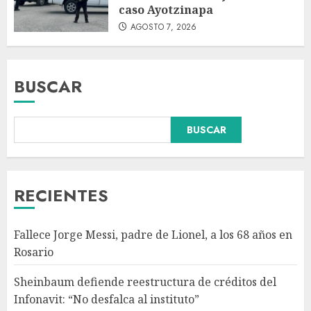
caso Ayotzinapa
AGOSTO 7, 2026
BUSCAR
Colombia respalda soberanía
BUSCAR
de Marruecos sobre el Sáhara
y busca TLC
AGOSTO 9, 2026
3
RECIENTES
Detienen a ‘El Pony’ con fusil
Fallece Jorge Messi, padre de Lionel, a los 68 años en
M4, drogas y arsenal en
Rosario
carretera de Tabasco
AGOSTO 9, 2026
Sheinbaum defiende reestructura de créditos del
4
Infonavit: “No desfalca al instituto”