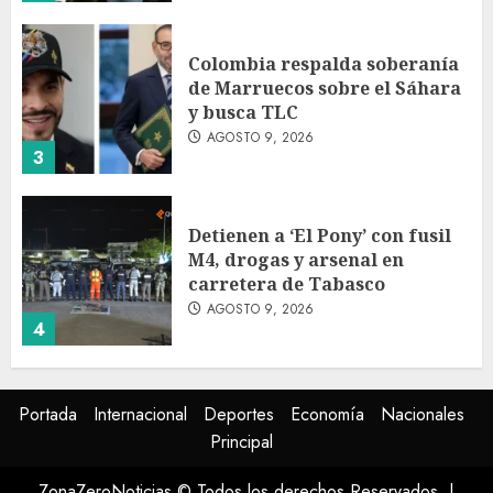
Colombia respalda soberanía
de Marruecos sobre el Sáhara
y busca TLC
AGOSTO 9, 2026
3
Detienen a ‘El Pony’ con fusil
M4, drogas y arsenal en
carretera de Tabasco
AGOSTO 9, 2026
4
Melanie Martinez se presenta
Portada
Internacional
Deportes
Economía
Nacionales
en el Palacio de los Deportes
Principal
con ‘Hades: The Sacrifice Tour’
AGOSTO 9, 2026
ZonaZeroNoticias © Todos los derechos Reservados.
|