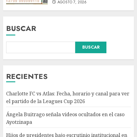
AGOSTO 7, 2026
BUSCAR
BUSCAR
Hijos de presidentes bajo
escrutinio institucional en
Brasil, Guinea Ecuatorial,
Angola y Estados Unidos
RECIENTES
AGOSTO 7, 2026
3
Charlotte FC vs Atlas: Fecha, horario y canal para ver
Colombia despide al gobierno
el partido de la Leagues Cup 2026
de cambio de Gustavo Petro
tras cuatro años de
Ángela Buitrago señala videos ocultados en el caso
transformaciones y desafíos
Ayotzinapa
AGOSTO 7, 2026
4
Hijos de presidentes bajo escrutinio institucional en