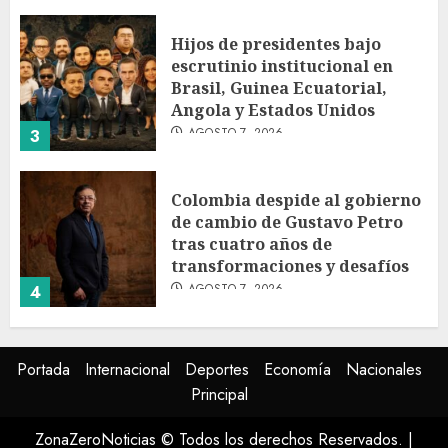
Hijos de presidentes bajo
escrutinio institucional en
Brasil, Guinea Ecuatorial,
Angola y Estados Unidos
AGOSTO 7, 2026
3
Colombia despide al gobierno
de cambio de Gustavo Petro
tras cuatro años de
transformaciones y desafíos
AGOSTO 7, 2026
4
Investiga Ssa brote de
Portada
Internacional
Deportes
Economía
Nacionales
salmonelosis vinculado a
Principal
chiles jalapeños de Nuevo
León y Sinaloa
ZonaZeroNoticias © Todos los derechos Reservados.
|
AGOSTO 7, 2026