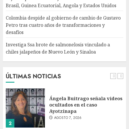
Brasil, Guinea Ecuatorial, Angola y Estados Unidos
Investiga Ssa brote de
salmonelosis vinculado a
Colombia despide al gobierno de cambio de Gustavo
chiles jalapeños de Nuevo
Petro tras cuatro años de transformaciones y
León y Sinaloa
desafíos
AGOSTO 7, 2026
5
Investiga Ssa brote de salmonelosis vinculado a
chiles jalapeños de Nuevo León y Sinaloa
Charlotte FC vs Atlas: Fecha,
horario y canal para ver el
partido de la Leagues Cup
2026
ÚLTIMAS NOTICIAS
AGOSTO 7, 2026
1
Ángela Buitrago señala videos
ocultados en el caso
Ayotzinapa
AGOSTO 7, 2026
2