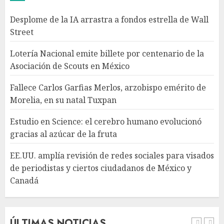
Desplome de la IA arrastra a fondos estrella de Wall
Estudio en Science: el cerebro
Street
humano evolucionó gracias al
azúcar de la fruta
Lotería Nacional emite billete por centenario de la
AGOSTO 7, 2026
Asociación de Scouts en México
4
Fallece Carlos Garfias Merlos, arzobispo emérito de
Morelia, en su natal Tuxpan
EE.UU. amplía revisión de
redes sociales para visados de
Estudio en Science: el cerebro humano evolucionó
periodistas y ciertos
gracias al azúcar de la fruta
ciudadanos de México y
Canadá
5
EE.UU. amplía revisión de redes sociales para visados
AGOSTO 7, 2026
de periodistas y ciertos ciudadanos de México y
Canadá
Desplome de la IA arrastra a
fondos estrella de Wall Street
AGOSTO 7, 2026
ÚLTIMAS NOTICIAS