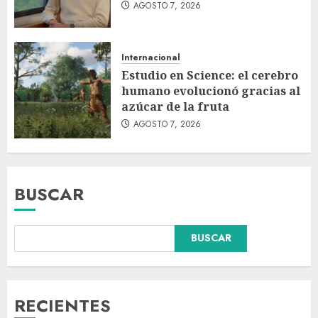
AGOSTO 7, 2026
Internacional
Estudio en Science: el cerebro
humano evolucionó gracias al
azúcar de la fruta
AGOSTO 7, 2026
BUSCAR
BUSCAR
Fallece Carlos Garfias Merlos,
arzobispo emérito de Morelia,
en su natal Tuxpan
AGOSTO 7, 2026
RECIENTES
3