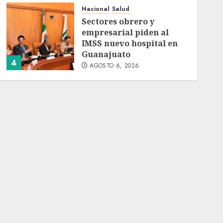
Nacional
Salud
Sectores obrero y
empresarial piden al
IMSS nuevo hospital en
Guanajuato
4
AGOSTO 6, 2026
Nacional
Ramírez Marín aspira a
la presidencia del
Senado pero respeta
decisión de Morena
5
AGOSTO 6, 2026
Nacional
Detienen a persona por
intentar cobrar cheque
falso de 420,000 pesos en
CDMX
1
AGOSTO 6, 2026