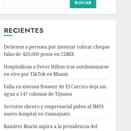
Falla en sistema Booster
BUSCAR
de El Carrizo deja sin
agua a 147 colonias de
Tijuana
3
AGOSTO 6, 2026
RECIENTES
Nacional
Salud
Sectores obrero y
Detienen a persona por intentar cobrar cheque
empresarial piden al
falso de 420,000 pesos en CDMX
IMSS nuevo hospital en
Guanajuato
Hospitalizan a Perez Hilton tras autolesionarse
4
AGOSTO 6, 2026
en vivo por TikTok en Miami
Nacional
Falla en sistema Booster de El Carrizo deja sin
Ramírez Marín aspira a
agua a 147 colonias de Tijuana
la presidencia del
Senado pero respeta
Sectores obrero y empresarial piden al IMSS
decisión de Morena
nuevo hospital en Guanajuato
5
AGOSTO 6, 2026
Ramírez Marín aspira a la presidencia del
Nacional