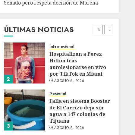
Senado pero respeta decisión de Morena
Detienen a persona por
intentar cobrar cheque
falso de 420,000 pesos en
CDMX
ÚLTIMAS NOTICIAS
1
AGOSTO 6, 2026
Internacional
Hospitalizan a Perez
Hilton tras
autolesionarse en vivo
por TikTok en Miami
2
AGOSTO 6, 2026
Nacional
Falla en sistema Booster
de El Carrizo deja sin
agua a 147 colonias de
Tijuana
3
AGOSTO 6, 2026