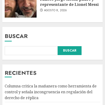
representante de Lionel Messi
AGOSTO 8, 2026
BUSCAR
BUSCAR
Fallece Jorge Messi, padre y
representante de Lionel Messi
RECIENTES
AGOSTO 8, 2026
3
Columna critica la mañanera como herramienta de
control y señala incongruencia en regulación del
CDMX lanza primer padrón de
derecho de réplica
instaladores certificados de
gas y electricidad tras