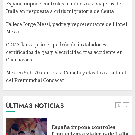
España impone controles fronterizos a viajeros de
accidente en Cuernavaca
Italia en respuesta a crisis migratoria de Ceuta
AGOSTO 8, 2026
4
Fallece Jorge Messi, padre y representante de Lionel
Messi
México Sub-20 derrota a
Canadá y clasifica a la final del
CDMX lanza primer padrón de instaladores
Premundial Concacaf
certificados de gas y electricidad tras accidente en
AGOSTO 8, 2026
Cuernavaca
5
México Sub-20 derrota a Canadá y clasifica a la final
del Premundial Concacaf
Columna critica la mañanera
como herramienta de control
y señala incongruencia en
regulación del derecho de
ÚLTIMAS NOTICIAS
réplica
1
AGOSTO 8, 2026
España impone controles
fronterizos a viajeros de Italia