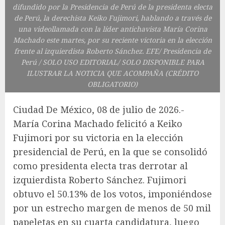
difundido por la Presidencia de Perú de la presidenta electa
de Perú, la derechista Keiko Fujimori, hablando a través de
una videollamada con la líder antichavista María Corina
Machado este martes, por su reciente victoria en la elección
frente al izquierdista Roberto Sánchez. EFE/ Presidencia de
Perú / SOLO USO EDITORIAL/ SOLO DISPONIBLE PARA
ILUSTRAR LA NOTICIA QUE ACOMPAÑA (CRÉDITO
OBLIGATORIO)
Ciudad De México, 08 de julio de 2026.-
María Corina Machado felicitó a Keiko
Fujimori por su victoria en la elección
presidencial de Perú, en la que se consolidó
como presidenta electa tras derrotar al
izquierdista Roberto Sánchez. Fujimori
obtuvo el 50.13% de los votos, imponiéndose
por un estrecho margen de menos de 50 mil
papeletas en su cuarta candidatura, luego