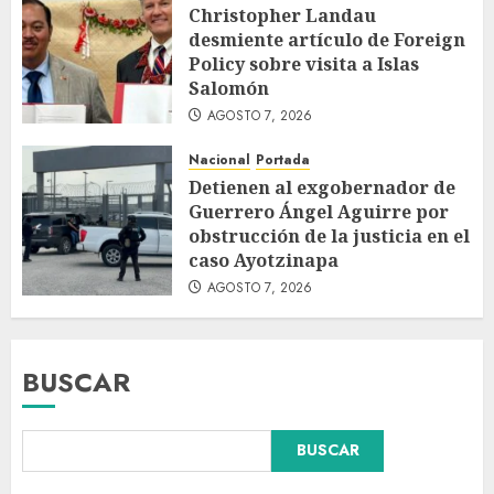
Christopher Landau
desmiente artículo de Foreign
Policy sobre visita a Islas
Salomón
AGOSTO 7, 2026
Nacional
Portada
Detienen al exgobernador de
Guerrero Ángel Aguirre por
obstrucción de la justicia en el
caso Ayotzinapa
AGOSTO 7, 2026
BUSCAR
Declaran accidental la muerte
BUSCAR
de Brandon Clarke por
consumo de heroína y cocaína