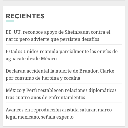
AGOSTO 8, 2026
3
RECIENTES
México y Perú restablecen
EE. UU. reconoce apoyo de Sheinbaum contra el
relaciones diplomáticas tras
narco pero advierte que persisten desafíos
cuatro años de
enfrentamientos
Estados Unidos reanuda parcialmente los envíos de
AGOSTO 8, 2026
4
aguacate desde México
Declaran accidental la muerte de Brandon Clarke
Avances en reproducción
por consumo de heroína y cocaína
asistida saturan marco legal
mexicano, señala experto
México y Perú restablecen relaciones diplomáticas
AGOSTO 8, 2026
tras cuatro años de enfrentamientos
5
Avances en reproducción asistida saturan marco
legal mexicano, señala experto
EE. UU. reconoce apoyo de
Sheinbaum contra el narco