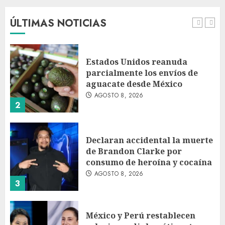
pero advierte que persisten
desafíos
ÚLTIMAS NOTICIAS
AGOSTO 8, 2026
1
Estados Unidos reanuda
parcialmente los envíos de
aguacate desde México
AGOSTO 8, 2026
2
Declaran accidental la muerte
de Brandon Clarke por
consumo de heroína y cocaína
AGOSTO 8, 2026
3
México y Perú restablecen