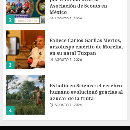
Asociación de Scouts en
México
AGOSTO 7, 2026
2
Fallece Carlos Garfias Merlos,
arzobispo emérito de Morelia,
en su natal Tuxpan
AGOSTO 7, 2026
3
Estudio en Science: el cerebro
humano evolucionó gracias al
azúcar de la fruta
AGOSTO 7, 2026
4
EE.UU. amplía revisión de