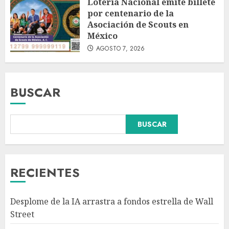
Lotería Nacional emite billete
por centenario de la
Asociación de Scouts en
México
AGOSTO 7, 2026
BUSCAR
BUSCAR
Fallece Carlos Garfias Merlos,
arzobispo emérito de Morelia,
en su natal Tuxpan
AGOSTO 7, 2026
RECIENTES
3
Desplome de la IA arrastra a fondos estrella de Wall
Estudio en Science: el cerebro
Street
humano evolucionó gracias al