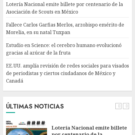
azúcar de la fruta
Lotería Nacional emite billete por centenario de la
AGOSTO 7, 2026
Asociación de Scouts en México
4
Fallece Carlos Garfias Merlos, arzobispo emérito de
Morelia, en su natal Tuxpan
EE.UU. amplía revisión de
redes sociales para visados de
Estudio en Science: el cerebro humano evolucionó
periodistas y ciertos
gracias al azúcar de la fruta
ciudadanos de México y
Canadá
5
EE.UU. amplía revisión de redes sociales para visados
AGOSTO 7, 2026
de periodistas y ciertos ciudadanos de México y
Canadá
Desplome de la IA arrastra a
fondos estrella de Wall Street
AGOSTO 7, 2026
ÚLTIMAS NOTICIAS
1
Lotería Nacional emite billete
por centenario de la