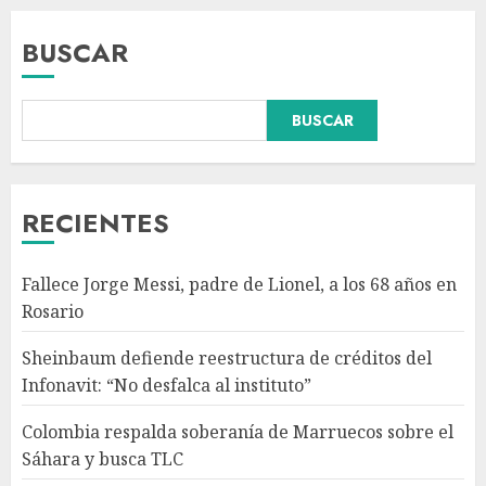
BUSCAR
Colombia respalda soberanía
BUSCAR
de Marruecos sobre el Sáhara
y busca TLC
AGOSTO 9, 2026
3
RECIENTES
Detienen a ‘El Pony’ con fusil
Fallece Jorge Messi, padre de Lionel, a los 68 años en
M4, drogas y arsenal en
Rosario
carretera de Tabasco
AGOSTO 9, 2026
Sheinbaum defiende reestructura de créditos del
4
Infonavit: “No desfalca al instituto”
Colombia respalda soberanía de Marruecos sobre el
Melanie Martinez se presenta
Sáhara y busca TLC
en el Palacio de los Deportes