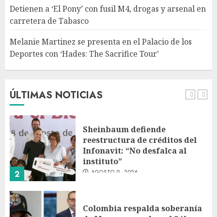
con ‘Hades: The Sacrifice Tour’
Detienen a ‘El Pony’ con fusil M4, drogas y arsenal en
AGOSTO 9, 2026
carretera de Tabasco
5
Melanie Martinez se presenta en el Palacio de los
Deportes con ‘Hades: The Sacrifice Tour’
Fallece Jorge Messi, padre de
Lionel, a los 68 años en Rosario
AGOSTO 9, 2026
ÚLTIMAS NOTICIAS
1
Sheinbaum defiende
reestructura de créditos del
Infonavit: “No desfalca al
instituto”
AGOSTO 9, 2026
2
Colombia respalda soberanía