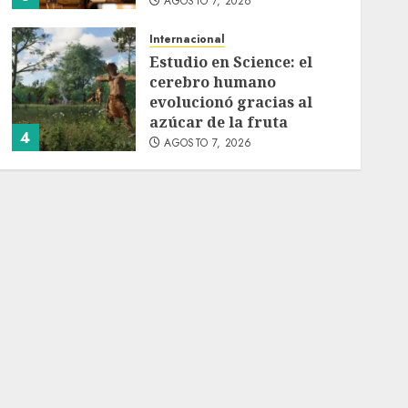
AGOSTO 7, 2026
Internacional
Estudio en Science: el
cerebro humano
evolucionó gracias al
azúcar de la fruta
4
AGOSTO 7, 2026
Internacional
EE.UU. amplía revisión
de redes sociales para
visados de periodistas y
ciertos ciudadanos de
5
México y Canadá
AGOSTO 7, 2026
Internacional
Portada
Desplome de la IA
arrastra a fondos
estrella de Wall Street