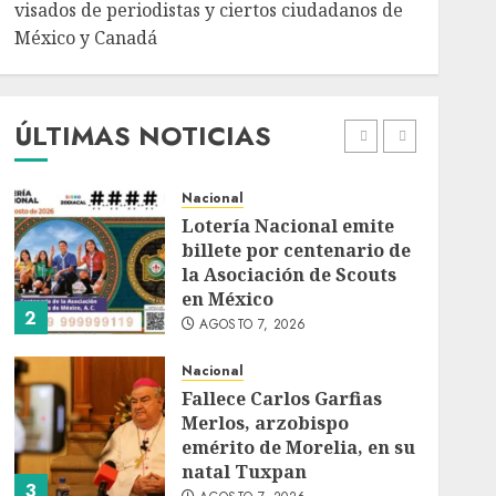
AGOSTO 7, 2026
visados de periodistas y ciertos ciudadanos de
México y Canadá
Internacional
Portada
Desplome de la IA
arrastra a fondos
estrella de Wall Street
ÚLTIMAS NOTICIAS
AGOSTO 7, 2026
1
Nacional
Lotería Nacional emite
billete por centenario de
la Asociación de Scouts
en México
2
AGOSTO 7, 2026
Nacional
Fallece Carlos Garfias
Merlos, arzobispo
emérito de Morelia, en su
natal Tuxpan
3