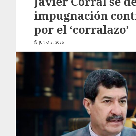
Javier Corral se de
impugnación con
por el ‘corralazo’
JUNIO 2, 2026