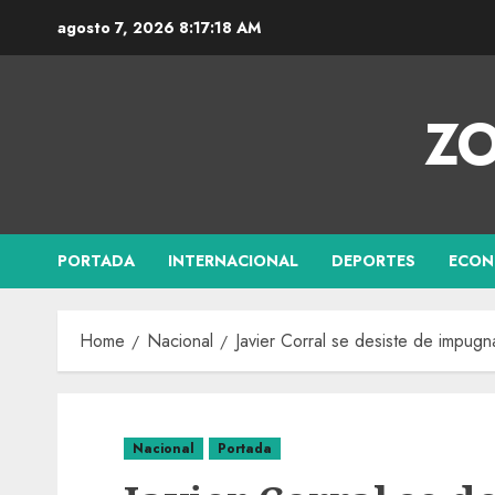
agosto 7, 2026
8:17:18 AM
ZO
PORTADA
INTERNACIONAL
DEPORTES
ECON
Home
Nacional
Javier Corral se desiste de impug
Nacional
Portada