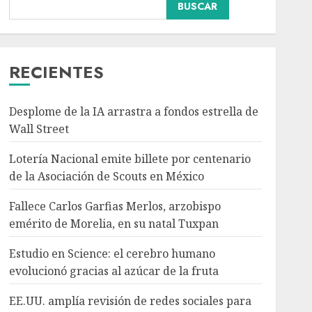
Nacional
BUSCAR
Fallece Carlos Garfias
Merlos, arzobispo
emérito de Morelia, en su
natal Tuxpan
RECIENTES
3
AGOSTO 7, 2026
Desplome de la IA arrastra a fondos estrella de
Internacional
Estudio en Science: el
Wall Street
cerebro humano
Lotería Nacional emite billete por centenario
evolucionó gracias al
azúcar de la fruta
de la Asociación de Scouts en México
4
AGOSTO 7, 2026
Fallece Carlos Garfias Merlos, arzobispo
Internacional
emérito de Morelia, en su natal Tuxpan
EE.UU. amplía revisión
de redes sociales para
Estudio en Science: el cerebro humano
visados de periodistas y
evolucionó gracias al azúcar de la fruta
ciertos ciudadanos de
5
México y Canadá
EE.UU. amplía revisión de redes sociales para