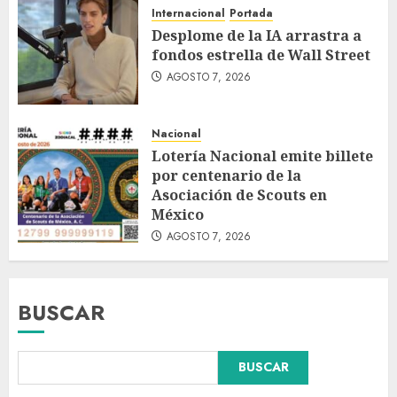
Internacional
Portada
Desplome de la IA arrastra a
fondos estrella de Wall Street
AGOSTO 7, 2026
Nacional
Lotería Nacional emite billete
por centenario de la
Asociación de Scouts en
México
AGOSTO 7, 2026
BUSCAR
BUSCAR
Hijos de presidentes bajo
escrutinio institucional en