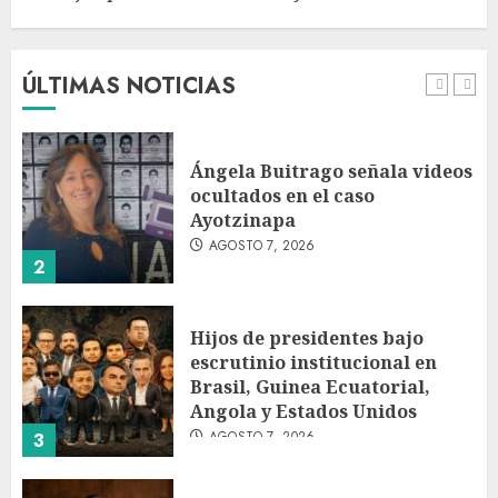
horario y canal para ver el
partido de la Leagues Cup
2026
ÚLTIMAS NOTICIAS
AGOSTO 7, 2026
1
Ángela Buitrago señala videos
ocultados en el caso
Ayotzinapa
AGOSTO 7, 2026
2
Hijos de presidentes bajo
escrutinio institucional en
Brasil, Guinea Ecuatorial,
Angola y Estados Unidos
AGOSTO 7, 2026
3