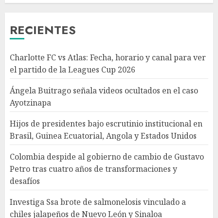
Brasil, Guinea Ecuatorial,
Angola y Estados Unidos
RECIENTES
AGOSTO 7, 2026
3
Charlotte FC vs Atlas: Fecha, horario y canal para ver
Colombia despide al gobierno
el partido de la Leagues Cup 2026
de cambio de Gustavo Petro
tras cuatro años de
Ángela Buitrago señala videos ocultados en el caso
transformaciones y desafíos
Ayotzinapa
AGOSTO 7, 2026
4
Hijos de presidentes bajo escrutinio institucional en
Brasil, Guinea Ecuatorial, Angola y Estados Unidos
Investiga Ssa brote de
salmonelosis vinculado a
Colombia despide al gobierno de cambio de Gustavo
chiles jalapeños de Nuevo
Petro tras cuatro años de transformaciones y
León y Sinaloa
desafíos
AGOSTO 7, 2026
5
Investiga Ssa brote de salmonelosis vinculado a
chiles jalapeños de Nuevo León y Sinaloa
Charlotte FC vs Atlas: Fecha,