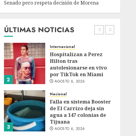
Senado pero respeta decisión de Morena
Detienen a persona por
intentar cobrar cheque
falso de 420,000 pesos en
CDMX
ÚLTIMAS NOTICIAS
1
AGOSTO 6, 2026
Internacional
Hospitalizan a Perez
Hilton tras
autolesionarse en vivo
por TikTok en Miami
2
AGOSTO 6, 2026
Nacional
Falla en sistema Booster
de El Carrizo deja sin
agua a 147 colonias de
Tijuana
3
AGOSTO 6, 2026