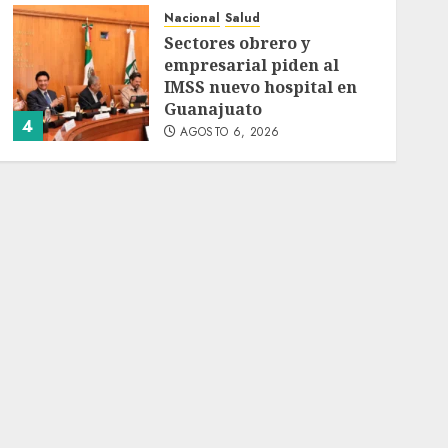
Nacional
Salud
Sectores obrero y
empresarial piden al
IMSS nuevo hospital en
Guanajuato
4
AGOSTO 6, 2026
Nacional
Ramírez Marín aspira a
la presidencia del
Senado pero respeta
decisión de Morena
5
AGOSTO 6, 2026
Nacional
Detienen a persona por
intentar cobrar cheque
falso de 420,000 pesos en
CDMX
1
AGOSTO 6, 2026