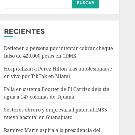
Falla en sistema Booster
BUSCAR
de El Carrizo deja sin
agua a 147 colonias de
Tijuana
3
AGOSTO 6, 2026
RECIENTES
Nacional
Salud
Sectores obrero y
Detienen a persona por intentar cobrar cheque
empresarial piden al
falso de 420,000 pesos en CDMX
IMSS nuevo hospital en
Guanajuato
Hospitalizan a Perez Hilton tras autolesionarse
4
AGOSTO 6, 2026
en vivo por TikTok en Miami
Nacional
Falla en sistema Booster de El Carrizo deja sin
Ramírez Marín aspira a
agua a 147 colonias de Tijuana
la presidencia del
Senado pero respeta
Sectores obrero y empresarial piden al IMSS
decisión de Morena
nuevo hospital en Guanajuato
5
AGOSTO 6, 2026
Ramírez Marín aspira a la presidencia del
Nacional