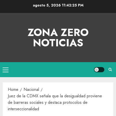
agosto 5, 2026
11:42:25 PM
ZONA ZERO
NOTICIAS
Home
Nacional
Juez de la CDMX señala que la desigualdad proviene
de barreras sociales y destaca protocolos de
interseccionalidad