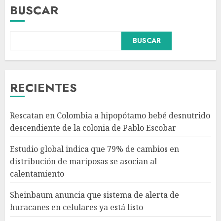
BUSCAR
BUSCAR
Sheinbaum anuncia que
sistema de alerta de
huracanes en celulares ya está
RECIENTES
listo
AGOSTO 5, 2026
3
Rescatan en Colombia a hipopótamo bebé desnutrido
descendiente de la colonia de Pablo Escobar
‘Spider-Man: Brand New Day’ y
‘The Odyssey’ generan más de
Estudio global indica que 79% de cambios en
400 millones de dólares en un
distribución de mariposas se asocian al
fin de semana histórico en EE.
calentamiento
UU.
4
AGOSTO 5, 2026
Sheinbaum anuncia que sistema de alerta de
huracanes en celulares ya está listo
Anuncia Sheinbaum Jornada
Nacional de Reforestación con