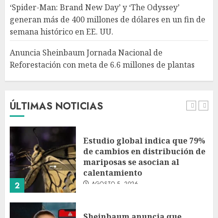
‘Spider-Man: Brand New Day’ y ‘The Odyssey’
meta de 6.6 millones de
generan más de 400 millones de dólares en un fin de
plantas
semana histórico en EE. UU.
AGOSTO 5, 2026
5
Anuncia Sheinbaum Jornada Nacional de
Reforestación con meta de 6.6 millones de plantas
Rescatan en Colombia a
hipopótamo bebé desnutrido
descendiente de la colonia de
Pablo Escobar
ÚLTIMAS NOTICIAS
AGOSTO 5, 2026
1
Estudio global indica que 79%
de cambios en distribución de
mariposas se asocian al
calentamiento
AGOSTO 5, 2026
2
Sheinbaum anuncia que