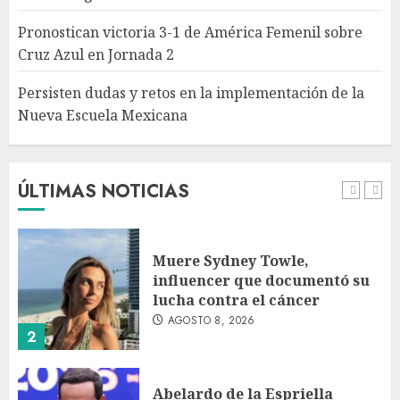
implementación de la Nueva
Escuela Mexicana
Pronostican victoria 3-1 de América Femenil sobre
AGOSTO 8, 2026
Cruz Azul en Jornada 2
5
Persisten dudas y retos en la implementación de la
Nueva Escuela Mexicana
México Sub-20 derrota a
Canadá y clasifica a la final del
Premundial Concacaf
AGOSTO 8, 2026
ÚLTIMAS NOTICIAS
1
Muere Sydney Towle,
influencer que documentó su
lucha contra el cáncer
AGOSTO 8, 2026
2
Abelardo de la Espriella