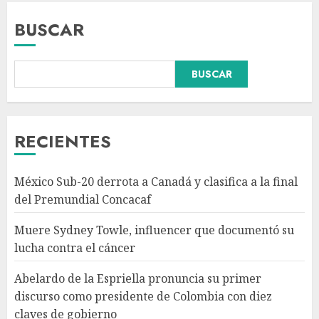
BUSCAR
BUSCAR
Abelardo de la Espriella
pronuncia su primer discurso
como presidente de Colombia
con diez claves de gobierno
RECIENTES
AGOSTO 8, 2026
3
México Sub-20 derrota a Canadá y clasifica a la final
Pronostican victoria 3-1 de
del Premundial Concacaf
América Femenil sobre Cruz
Azul en Jornada 2
Muere Sydney Towle, influencer que documentó su
AGOSTO 8, 2026
lucha contra el cáncer
4
Abelardo de la Espriella pronuncia su primer
discurso como presidente de Colombia con diez
Persisten dudas y retos en la
claves de gobierno