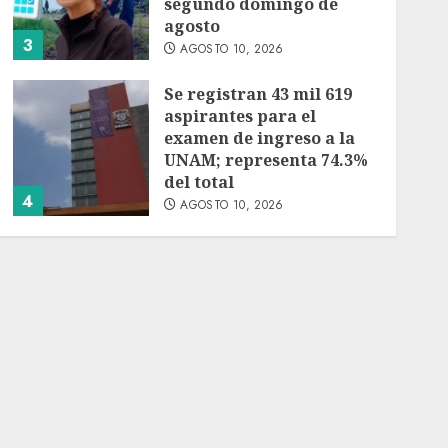
segundo domingo de
agosto
3
AGOSTO 10, 2026
Se registran 43 mil 619
aspirantes para el
examen de ingreso a la
UNAM; representa 74.3%
del total
4
AGOSTO 10, 2026
Participa directora de
Lotería Nacional en
arranque de Jornada
Nacional de
Reforestación en
5
Durango
AGOSTO 10, 2026
Jardín Hidalgo de
Coyoacán atrae