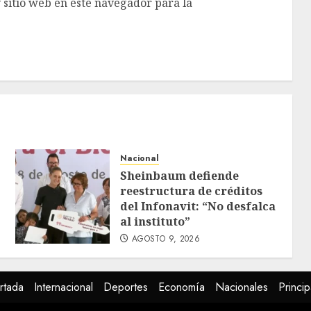
 sitio web en este navegador para la
Nacional
Sheinbaum defiende
reestructura de créditos
del Infonavit: “No desfalca
al instituto”
AGOSTO 9, 2026
rtada
Internacional
Deportes
Economía
Nacionales
Princip