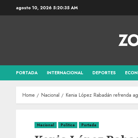
agosto 10, 2026
5:20:35 AM
ZO
PORTADA
INTERNACIONAL
DEPORTES
ECON
Home
Nacional
Kenia López Rabadán refrenda age
Nacional
Política
Portada