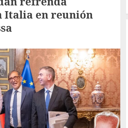
dán refrenda
Italia en reunión
ssa