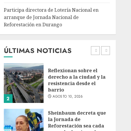
Reforestación en
5
Durango
Participa directora de Lotería Nacional en
AGOSTO 10, 2026
arranque de Jornada Nacional de
Jardín Hidalgo de
Reforestación en Durango
Coyoacán atrae
mariposas y aves tras
convertirse en espacio
polinizador
ÚLTIMAS NOTICIAS
1
AGOSTO 10, 2026
Reflexionan sobre el
derecho a la ciudad y la
resistencia desde el
barrio
AGOSTO 10, 2026
2
Sheinbaum decreta que
la Jornada de
Reforestación sea cada