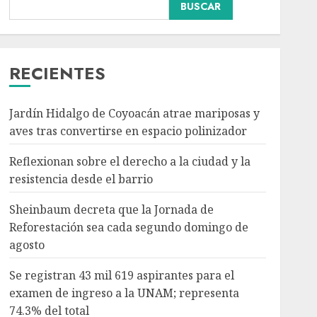
BUSCAR
Sheinbaum decreta que
la Jornada de
RECIENTES
Reforestación sea cada
segundo domingo de
agosto
Jardín Hidalgo de Coyoacán atrae mariposas y
3
AGOSTO 10, 2026
aves tras convertirse en espacio polinizador
Se registran 43 mil 619
Reflexionan sobre el derecho a la ciudad y la
aspirantes para el
resistencia desde el barrio
examen de ingreso a la
UNAM; representa 74.3%
Sheinbaum decreta que la Jornada de
del total
4
Reforestación sea cada segundo domingo de
AGOSTO 10, 2026
agosto
Participa directora de
Lotería Nacional en
Se registran 43 mil 619 aspirantes para el
arranque de Jornada
examen de ingreso a la UNAM; representa
Nacional de
74.3% del total