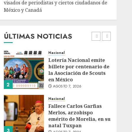
AGOSTO 7, 2026
visados de periodistas y ciertos ciudadanos de
México y Canadá
Internacional
Portada
Desplome de la IA
arrastra a fondos
estrella de Wall Street
ÚLTIMAS NOTICIAS
AGOSTO 7, 2026
1
Nacional
Lotería Nacional emite
billete por centenario de
la Asociación de Scouts
en México
2
AGOSTO 7, 2026
Nacional
Fallece Carlos Garfias
Merlos, arzobispo
emérito de Morelia, en su
natal Tuxpan
3