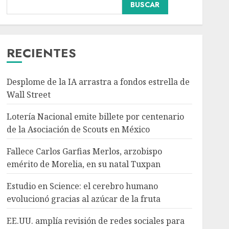
Nacional
BUSCAR
Fallece Carlos Garfias
Merlos, arzobispo
emérito de Morelia, en su
natal Tuxpan
RECIENTES
3
AGOSTO 7, 2026
Desplome de la IA arrastra a fondos estrella de
Internacional
Estudio en Science: el
Wall Street
cerebro humano
Lotería Nacional emite billete por centenario
evolucionó gracias al
azúcar de la fruta
de la Asociación de Scouts en México
4
AGOSTO 7, 2026
Fallece Carlos Garfias Merlos, arzobispo
Internacional
emérito de Morelia, en su natal Tuxpan
EE.UU. amplía revisión
de redes sociales para
Estudio en Science: el cerebro humano
visados de periodistas y
evolucionó gracias al azúcar de la fruta
ciertos ciudadanos de
5
México y Canadá
EE.UU. amplía revisión de redes sociales para