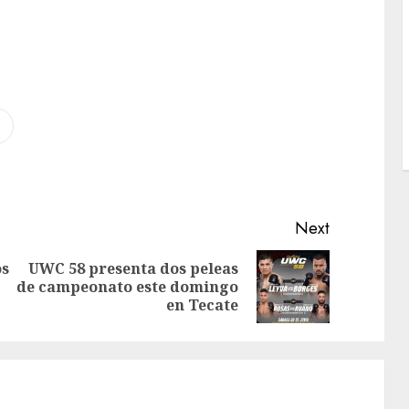
Next
os
UWC 58 presenta dos peleas
de campeonato este domingo
en Tecate