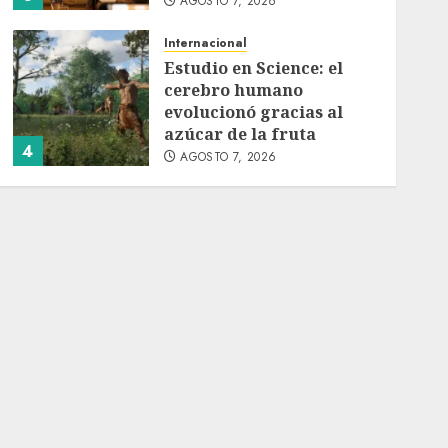
AGOSTO 7, 2026
Internacional
Estudio en Science: el
cerebro humano
evolucionó gracias al
azúcar de la fruta
4
AGOSTO 7, 2026
Internacional
EE.UU. amplía revisión
de redes sociales para
visados de periodistas y
ciertos ciudadanos de
5
México y Canadá
AGOSTO 7, 2026
Internacional
Portada
Desplome de la IA
arrastra a fondos
estrella de Wall Street