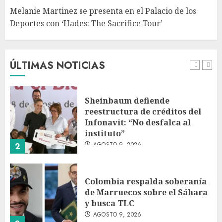
Melanie Martinez se presenta en el Palacio de los
Deportes con ‘Hades: The Sacrifice Tour’
Fallece Jorge Messi, padre de
Lionel, a los 68 años en Rosario
AGOSTO 9, 2026
ÚLTIMAS NOTICIAS
1
Sheinbaum defiende
reestructura de créditos del
Infonavit: “No desfalca al
instituto”
AGOSTO 9, 2026
2
Colombia respalda soberanía
de Marruecos sobre el Sáhara
y busca TLC
AGOSTO 9, 2026