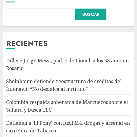
Colombia respalda soberanía
BUSCAR
de Marruecos sobre el Sáhara
y busca TLC
AGOSTO 9, 2026
3
RECIENTES
Detienen a ‘El Pony’ con fusil
Fallece Jorge Messi, padre de Lionel, a los 68 años en
M4, drogas y arsenal en
Rosario
carretera de Tabasco
AGOSTO 9, 2026
Sheinbaum defiende reestructura de créditos del
4
Infonavit: “No desfalca al instituto”
Colombia respalda soberanía de Marruecos sobre el
Melanie Martinez se presenta
Sáhara y busca TLC
en el Palacio de los Deportes
con ‘Hades: The Sacrifice Tour’
Detienen a ‘El Pony’ con fusil M4, drogas y arsenal en
AGOSTO 9, 2026
carretera de Tabasco
5