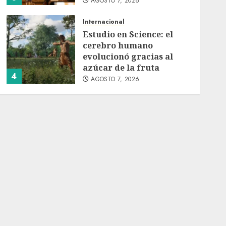
AGOSTO 7, 2026
Internacional
Estudio en Science: el
cerebro humano
evolucionó gracias al
azúcar de la fruta
4
AGOSTO 7, 2026
Internacional
EE.UU. amplía revisión
de redes sociales para
visados de periodistas y
ciertos ciudadanos de
5
México y Canadá
AGOSTO 7, 2026
Internacional
Portada
Desplome de la IA
arrastra a fondos
estrella de Wall Street