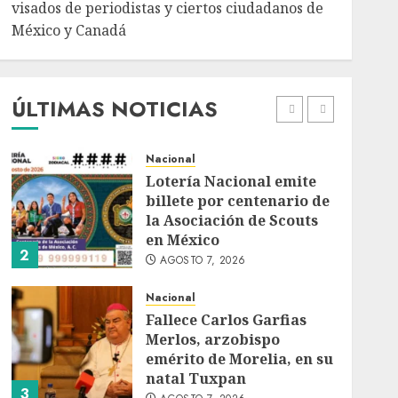
AGOSTO 7, 2026
visados de periodistas y ciertos ciudadanos de
México y Canadá
Internacional
Portada
Desplome de la IA
arrastra a fondos
estrella de Wall Street
ÚLTIMAS NOTICIAS
AGOSTO 7, 2026
1
Nacional
Lotería Nacional emite
billete por centenario de
la Asociación de Scouts
en México
2
AGOSTO 7, 2026
Nacional
Fallece Carlos Garfias
Merlos, arzobispo
emérito de Morelia, en su
natal Tuxpan
3