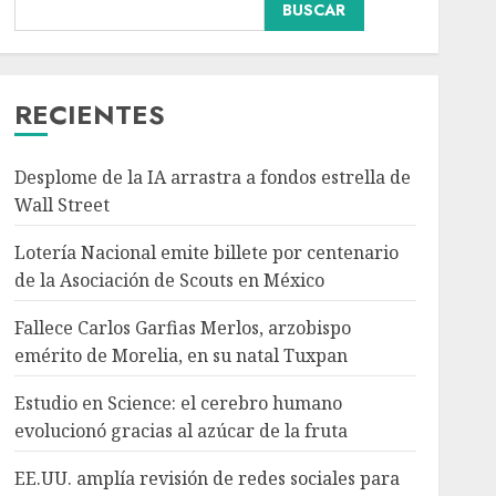
Nacional
BUSCAR
Fallece Carlos Garfias
Merlos, arzobispo
emérito de Morelia, en su
natal Tuxpan
RECIENTES
3
AGOSTO 7, 2026
Desplome de la IA arrastra a fondos estrella de
Internacional
Estudio en Science: el
Wall Street
cerebro humano
Lotería Nacional emite billete por centenario
evolucionó gracias al
azúcar de la fruta
de la Asociación de Scouts en México
4
AGOSTO 7, 2026
Fallece Carlos Garfias Merlos, arzobispo
Internacional
emérito de Morelia, en su natal Tuxpan
EE.UU. amplía revisión
de redes sociales para
Estudio en Science: el cerebro humano
visados de periodistas y
evolucionó gracias al azúcar de la fruta
ciertos ciudadanos de
5
México y Canadá
EE.UU. amplía revisión de redes sociales para