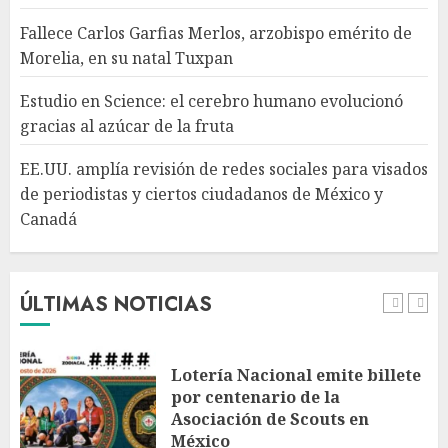
Fallece Carlos Garfias Merlos, arzobispo emérito de
Morelia, en su natal Tuxpan
EE.UU. amplía revisión de
redes sociales para visados de
Estudio en Science: el cerebro humano evolucionó
periodistas y ciertos
gracias al azúcar de la fruta
ciudadanos de México y
Canadá
5
EE.UU. amplía revisión de redes sociales para visados
AGOSTO 7, 2026
de periodistas y ciertos ciudadanos de México y
Canadá
Desplome de la IA arrastra a
fondos estrella de Wall Street
AGOSTO 7, 2026
ÚLTIMAS NOTICIAS
1
Lotería Nacional emite billete
por centenario de la
Asociación de Scouts en
México