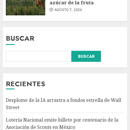
azúcar de la fruta
AGOSTO 7, 2026
BUSCAR
BUSCAR
Fallece Carlos Garfias Merlos,
arzobispo emérito de Morelia,
en su natal Tuxpan
AGOSTO 7, 2026
RECIENTES
3
Desplome de la IA arrastra a fondos estrella de Wall
Estudio en Science: el cerebro
Street
humano evolucionó gracias al
azúcar de la fruta
Lotería Nacional emite billete por centenario de la
AGOSTO 7, 2026
Asociación de Scouts en México
4