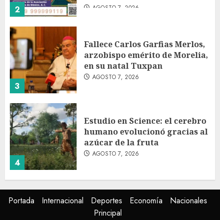
AGOSTO 7, 2026
2
Fallece Carlos Garfias Merlos,
arzobispo emérito de Morelia,
en su natal Tuxpan
AGOSTO 7, 2026
3
Estudio en Science: el cerebro
humano evolucionó gracias al
azúcar de la fruta
AGOSTO 7, 2026
4
EE.UU. amplía revisión de
Portada
Internacional
Deportes
Economía
Nacionales
redes sociales para visados de
Principal
periodistas y ciertos