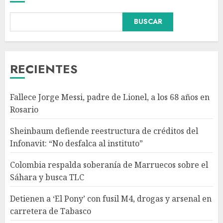
Colombia respalda soberanía
BUSCAR
de Marruecos sobre el Sáhara
y busca TLC
AGOSTO 9, 2026
3
RECIENTES
Detienen a ‘El Pony’ con fusil
Fallece Jorge Messi, padre de Lionel, a los 68 años en
M4, drogas y arsenal en
Rosario
carretera de Tabasco
AGOSTO 9, 2026
Sheinbaum defiende reestructura de créditos del
4
Infonavit: “No desfalca al instituto”
Colombia respalda soberanía de Marruecos sobre el
Melanie Martinez se presenta
Sáhara y busca TLC
en el Palacio de los Deportes
con ‘Hades: The Sacrifice Tour’
Detienen a ‘El Pony’ con fusil M4, drogas y arsenal en
AGOSTO 9, 2026
carretera de Tabasco
5