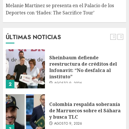
Melanie Martinez se presenta en el Palacio de los
Deportes con ‘Hades: The Sacrifice Tour’
Fallece Jorge Messi, padre de
Lionel, a los 68 años en Rosario
AGOSTO 9, 2026
ÚLTIMAS NOTICIAS
1
Sheinbaum defiende
reestructura de créditos del
Infonavit: “No desfalca al
instituto”
AGOSTO 9, 2026
2
Colombia respalda soberanía
de Marruecos sobre el Sáhara
y busca TLC
AGOSTO 9, 2026