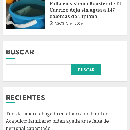
Falla en sistema Booster de El
Carrizo deja sin agua a 147
colonias de Tijuana
AGOSTO 6, 2026
BUSCAR
BUSCAR
Sin información disponible
sobre el Aeropuerto
Internacional de la Ciudad de
México
RECIENTES
AGOSTO 6, 2026
3
Turista muere ahogado en alberca de hotel en
México gana arbitraje por
Acapulco; familiares piden ayuda ante falta de
más de 219 mdd contra fondos
personal capacitado