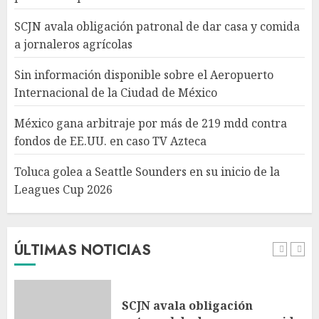
de EE.UU. en caso TV Azteca
AGOSTO 6, 2026
SCJN avala obligación patronal de dar casa y comida
4
a jornaleros agrícolas
Sin información disponible sobre el Aeropuerto
Toluca golea a Seattle
Internacional de la Ciudad de México
Sounders en su inicio de la
Leagues Cup 2026
México gana arbitraje por más de 219 mdd contra
AGOSTO 6, 2026
fondos de EE.UU. en caso TV Azteca
5
Toluca golea a Seattle Sounders en su inicio de la
Leagues Cup 2026
Turista muere ahogado en
alberca de hotel en Acapulco;
familiares piden ayuda ante
falta de personal capacitado
ÚLTIMAS NOTICIAS
AGOSTO 6, 2026
1
SCJN avala obligación