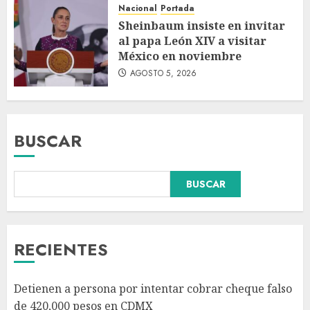
Nacional
Portada
Sheinbaum insiste en invitar
al papa León XIV a visitar
México en noviembre
AGOSTO 5, 2026
BUSCAR
Falla en sistema Booster de El
BUSCAR
Carrizo deja sin agua a 147
colonias de Tijuana
AGOSTO 6, 2026
3
RECIENTES
Sectores obrero y empresarial
Detienen a persona por intentar cobrar cheque falso
piden al IMSS nuevo hospital
de 420,000 pesos en CDMX