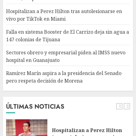
en Guanajuato
AGOSTO 6, 2026
Hospitalizan a Perez Hilton tras autolesionarse en
4
vivo por TikTok en Miami
Falla en sistema Booster de El Carrizo deja sin agua a
Ramírez Marín aspira a la
147 colonias de Tijuana
presidencia del Senado pero
respeta decisión de Morena
Sectores obrero y empresarial piden al IMSS nuevo
AGOSTO 6, 2026
hospital en Guanajuato
5
Ramírez Marín aspira a la presidencia del Senado
pero respeta decisión de Morena
Detienen a persona por
intentar cobrar cheque falso
de 420,000 pesos en CDMX
AGOSTO 6, 2026
ÚLTIMAS NOTICIAS
1
Hospitalizan a Perez Hilton