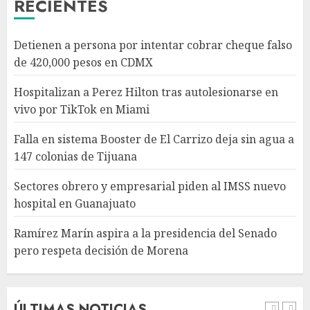
RECIENTES
Sectores obrero y empresarial
Detienen a persona por intentar cobrar cheque falso
piden al IMSS nuevo hospital
de 420,000 pesos en CDMX
en Guanajuato
AGOSTO 6, 2026
Hospitalizan a Perez Hilton tras autolesionarse en
4
vivo por TikTok en Miami
Falla en sistema Booster de El Carrizo deja sin agua a
Ramírez Marín aspira a la
147 colonias de Tijuana
presidencia del Senado pero
respeta decisión de Morena
Sectores obrero y empresarial piden al IMSS nuevo
AGOSTO 6, 2026
hospital en Guanajuato
5
Ramírez Marín aspira a la presidencia del Senado
pero respeta decisión de Morena
Detienen a persona por
intentar cobrar cheque falso
de 420,000 pesos en CDMX
AGOSTO 6, 2026
ÚLTIMAS NOTICIAS