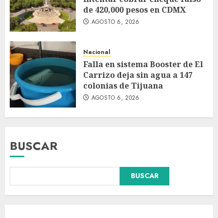
de 420,000 pesos en CDMX
AGOSTO 6, 2026
Nacional
Falla en sistema Booster de El
Carrizo deja sin agua a 147
colonias de Tijuana
AGOSTO 6, 2026
BUSCAR
Falla en sistema Booster de El
BUSCAR
Carrizo deja sin agua a 147
colonias de Tijuana
AGOSTO 6, 2026
3