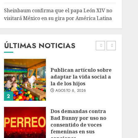
5
Sheinbaum confirma que el papa León XIV no
Bacterias en el semen
visitará México en su gira por América Latina
también condicionan el
éxito del embarazo:
estudio cambia el foco al
microbioma seminal
ÚLTIMAS NOTICIAS
1
AGOSTO 6, 2026
Publican artículo sobre
adaptar la vida social a
la de los hijos
AGOSTO 6, 2026
2
Dos demandas contra
Bad Bunny por uso no
consentido de voces
femeninas en sus