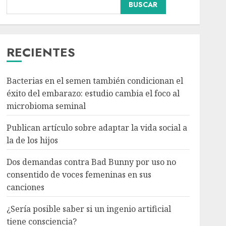
BUSCAR
Dos demandas contra
Bad Bunny por uso no
consentido de voces
femeninas en sus
RECIENTES
canciones
3
AGOSTO 6, 2026
Bacterias en el semen también condicionan el
éxito del embarazo: estudio cambia el foco al
¿Sería posible saber si un
microbioma seminal
ingenio artificial tiene
consciencia?
Publican artículo sobre adaptar la vida social a
AGOSTO 6, 2026
la de los hijos
4
Dos demandas contra Bad Bunny por uso no
consentido de voces femeninas en sus
Sheinbaum confirma que
canciones
el papa León XIV no
visitará México en su
¿Sería posible saber si un ingenio artificial
gira por América Latina
tiene consciencia?
AGOSTO 6, 2026