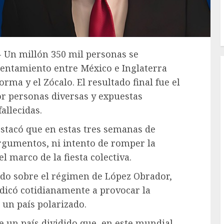
.- Un millón 350 mil personas se
frentamiento entre México e Inglaterra
orma y el Zócalo. El resultado final fue el
por personas diversas y expuestas
allecidas.
estacó que en estas tres semanas de
rgumentos, ni intento de romper la
l marco de la fiesta colectiva.
ado sobre el régimen de López Obrador,
edicó cotidianamente a provocar la
 un país polarizado.
ue un país dividido que, en este mundial,