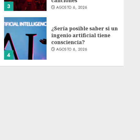
canciones
3
AGOSTO 6, 2026
¿Sería posible saber si un
ingenio artificial tiene
consciencia?
AGOSTO 6, 2026
4
Sheinbaum confirma que
el papa León XIV no
visitará México en su
gira por América Latina
AGOSTO 6, 2026
5
Bacterias en el semen
también condicionan el
éxito del embarazo:
estudio cambia el foco al