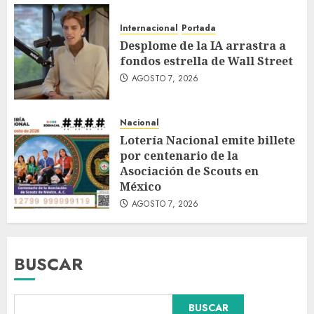
Internacional
Portada
Desplome de la IA arrastra a
fondos estrella de Wall Street
AGOSTO 7, 2026
Nacional
Lotería Nacional emite billete
por centenario de la
Asociación de Scouts en
México
AGOSTO 7, 2026
BUSCAR
BUSCAR
Hijos de presidentes bajo