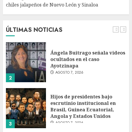
chiles jalapeños de Nuevo León y Sinaloa
Charlotte FC vs Atlas: Fecha,
horario y canal para ver el
partido de la Leagues Cup
2026
ÚLTIMAS NOTICIAS
AGOSTO 7, 2026
1
Ángela Buitrago señala videos
ocultados en el caso
Ayotzinapa
AGOSTO 7, 2026
2
Hijos de presidentes bajo
escrutinio institucional en
Brasil, Guinea Ecuatorial,
Angola y Estados Unidos
AGOSTO 7, 2026
3