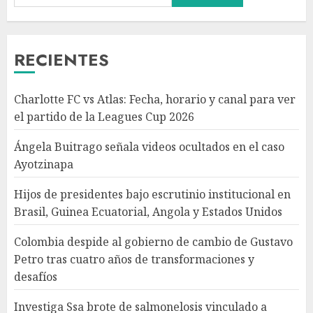
escrutinio institucional en
Brasil, Guinea Ecuatorial,
Angola y Estados Unidos
RECIENTES
AGOSTO 7, 2026
3
Charlotte FC vs Atlas: Fecha, horario y canal para ver
Colombia despide al gobierno
el partido de la Leagues Cup 2026
de cambio de Gustavo Petro
tras cuatro años de
Ángela Buitrago señala videos ocultados en el caso
transformaciones y desafíos
Ayotzinapa
AGOSTO 7, 2026
4
Hijos de presidentes bajo escrutinio institucional en
Brasil, Guinea Ecuatorial, Angola y Estados Unidos
Investiga Ssa brote de
salmonelosis vinculado a
Colombia despide al gobierno de cambio de Gustavo
chiles jalapeños de Nuevo
Petro tras cuatro años de transformaciones y
León y Sinaloa
desafíos
AGOSTO 7, 2026
5
Investiga Ssa brote de salmonelosis vinculado a