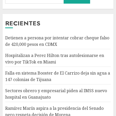
Carrizo deja sin agua a 147
colonias de Tijuana
AGOSTO 6, 2026
3
RECIENTES
Sectores obrero y empresarial
Detienen a persona por intentar cobrar cheque falso
piden al IMSS nuevo hospital
de 420,000 pesos en CDMX
en Guanajuato
AGOSTO 6, 2026
Hospitalizan a Perez Hilton tras autolesionarse en
4
vivo por TikTok en Miami
Falla en sistema Booster de El Carrizo deja sin agua a
Ramírez Marín aspira a la
147 colonias de Tijuana
presidencia del Senado pero
respeta decisión de Morena
Sectores obrero y empresarial piden al IMSS nuevo
AGOSTO 6, 2026
hospital en Guanajuato
5
Ramírez Marín aspira a la presidencia del Senado
pero respeta decisión de Morena