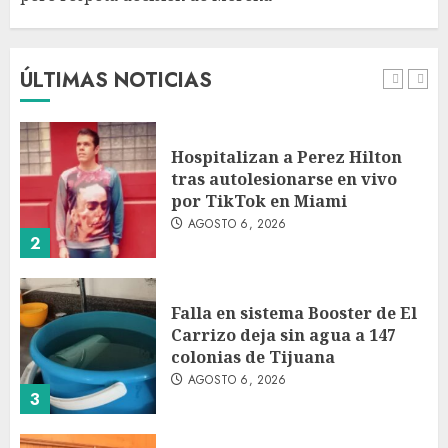
Detienen a persona por
intentar cobrar cheque falso
de 420,000 pesos en CDMX
AGOSTO 6, 2026
ÚLTIMAS NOTICIAS
1
Hospitalizan a Perez Hilton
tras autolesionarse en vivo
por TikTok en Miami
AGOSTO 6, 2026
2
Falla en sistema Booster de El
Carrizo deja sin agua a 147
colonias de Tijuana
AGOSTO 6, 2026
3