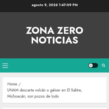
agosto 9, 2026
1:47:10 PM
ZONA ZERO
NOTICIAS
Home
UNAM descarta volcán o géiser en El Salitre,
Michoacán; son pozos de lodo