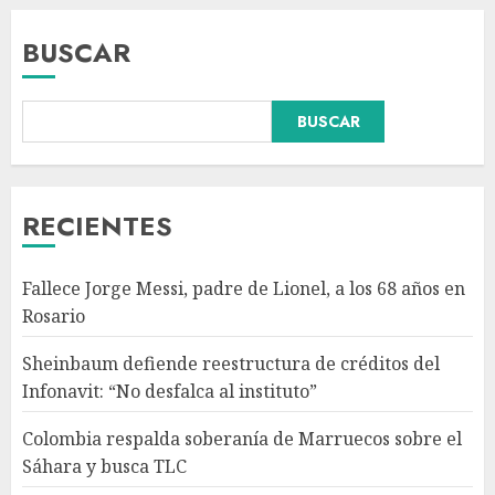
BUSCAR
Colombia respalda soberanía
BUSCAR
de Marruecos sobre el Sáhara
y busca TLC
AGOSTO 9, 2026
3
RECIENTES
Detienen a ‘El Pony’ con fusil
Fallece Jorge Messi, padre de Lionel, a los 68 años en
M4, drogas y arsenal en
Rosario
carretera de Tabasco
AGOSTO 9, 2026
Sheinbaum defiende reestructura de créditos del
4
Infonavit: “No desfalca al instituto”
Colombia respalda soberanía de Marruecos sobre el
Melanie Martinez se presenta
Sáhara y busca TLC
en el Palacio de los Deportes