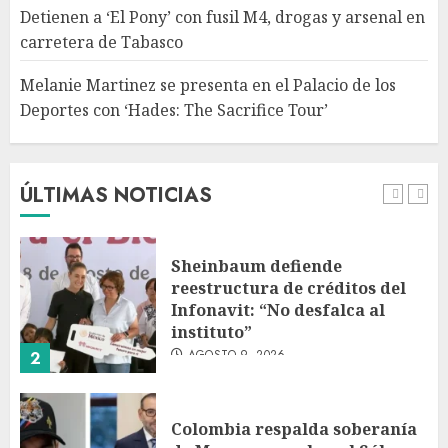
con ‘Hades: The Sacrifice Tour’
Detienen a ‘El Pony’ con fusil M4, drogas y arsenal en
AGOSTO 9, 2026
carretera de Tabasco
5
Melanie Martinez se presenta en el Palacio de los
Deportes con ‘Hades: The Sacrifice Tour’
Fallece Jorge Messi, padre de
Lionel, a los 68 años en Rosario
AGOSTO 9, 2026
ÚLTIMAS NOTICIAS
1
Sheinbaum defiende
reestructura de créditos del
Infonavit: “No desfalca al
instituto”
AGOSTO 9, 2026
2
Colombia respalda soberanía