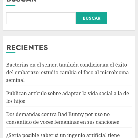
BUSCAR
Dos demandas contra Bad
Bunny por uso no consentido
de voces femeninas en sus
canciones
RECIENTES
AGOSTO 6, 2026
3
Bacterias en el semen también condicionan el éxito
¿Sería posible saber si un
del embarazo: estudio cambia el foco al microbioma
ingenio artificial tiene
seminal
consciencia?
AGOSTO 6, 2026
Publican artículo sobre adaptar la vida social a la de
4
los hijos
Dos demandas contra Bad Bunny por uso no
Sheinbaum confirma que el
consentido de voces femeninas en sus canciones
papa León XIV no visitará
México en su gira por América
¿Sería posible saber si un ingenio artificial tiene
Latina