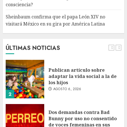
consciencia?
AGOSTO 6, 2026
5
Sheinbaum confirma que el papa León XIV no
visitará México en su gira por América Latina
Bacterias en el semen también
condicionan el éxito del
embarazo: estudio cambia el
foco al microbioma seminal
ÚLTIMAS NOTICIAS
AGOSTO 6, 2026
1
Publican artículo sobre
adaptar la vida social a la de
los hijos
AGOSTO 6, 2026
2
Dos demandas contra Bad
Bunny por uso no consentido
de voces femeninas en sus