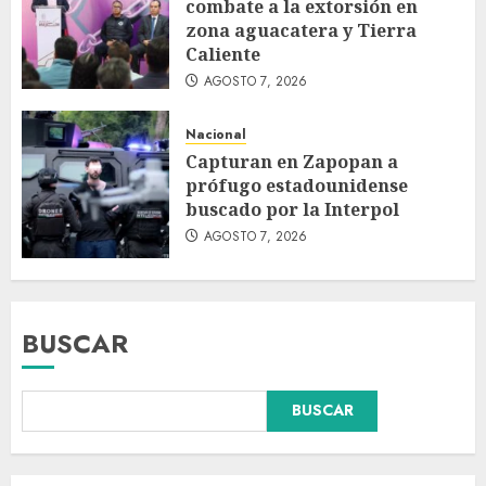
combate a la extorsión en
zona aguacatera y Tierra
Caliente
AGOSTO 7, 2026
Nacional
Capturan en Zapopan a
prófugo estadounidense
buscado por la Interpol
AGOSTO 7, 2026
BUSCAR
Declaran accidental la muerte
BUSCAR
de Brandon Clarke por
consumo de heroína y cocaína
AGOSTO 8, 2026