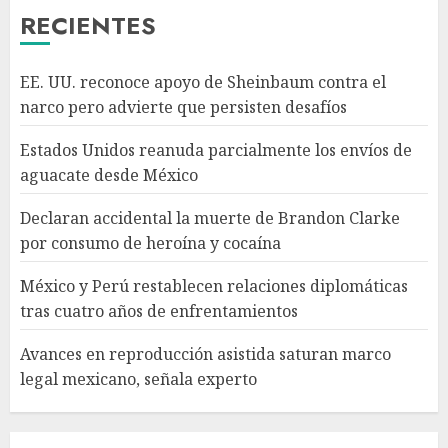
3
RECIENTES
México y Perú restablecen
EE. UU. reconoce apoyo de Sheinbaum contra el
relaciones diplomáticas tras
narco pero advierte que persisten desafíos
cuatro años de
enfrentamientos
Estados Unidos reanuda parcialmente los envíos de
AGOSTO 8, 2026
4
aguacate desde México
Declaran accidental la muerte de Brandon Clarke
Avances en reproducción
por consumo de heroína y cocaína
asistida saturan marco legal
mexicano, señala experto
México y Perú restablecen relaciones diplomáticas
AGOSTO 8, 2026
tras cuatro años de enfrentamientos
5
Avances en reproducción asistida saturan marco
legal mexicano, señala experto
EE. UU. reconoce apoyo de
Sheinbaum contra el narco
pero advierte que persisten
desafíos