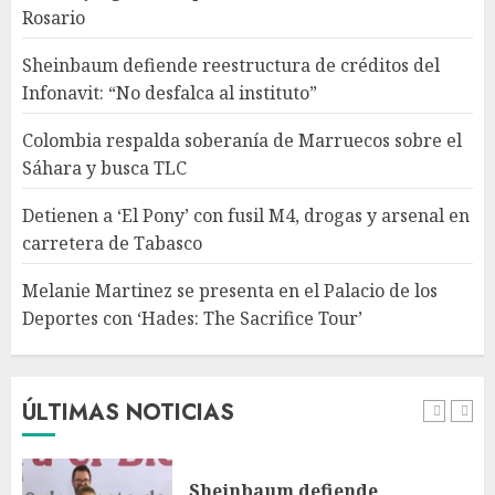
M4, drogas y arsenal en
Rosario
carretera de Tabasco
AGOSTO 9, 2026
Sheinbaum defiende reestructura de créditos del
4
Infonavit: “No desfalca al instituto”
Colombia respalda soberanía de Marruecos sobre el
Melanie Martinez se presenta
Sáhara y busca TLC
en el Palacio de los Deportes
con ‘Hades: The Sacrifice Tour’
Detienen a ‘El Pony’ con fusil M4, drogas y arsenal en
AGOSTO 9, 2026
carretera de Tabasco
5
Melanie Martinez se presenta en el Palacio de los
Deportes con ‘Hades: The Sacrifice Tour’
Fallece Jorge Messi, padre de
Lionel, a los 68 años en Rosario
AGOSTO 9, 2026
ÚLTIMAS NOTICIAS
1
Sheinbaum defiende