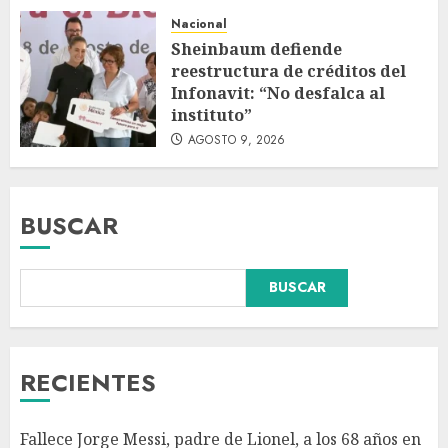
Nacional
Sheinbaum defiende
reestructura de créditos del
Infonavit: “No desfalca al
instituto”
AGOSTO 9, 2026
BUSCAR
Colombia respalda soberanía
BUSCAR
de Marruecos sobre el Sáhara
y busca TLC
AGOSTO 9, 2026
3
RECIENTES
Detienen a ‘El Pony’ con fusil
Fallece Jorge Messi, padre de Lionel, a los 68 años en