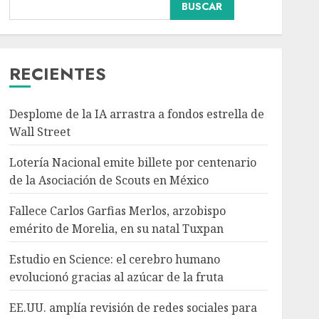
Nacional
BUSCAR
Fallece Carlos Garfias
Merlos, arzobispo
emérito de Morelia, en su
natal Tuxpan
RECIENTES
3
AGOSTO 7, 2026
Desplome de la IA arrastra a fondos estrella de
Internacional
Estudio en Science: el
Wall Street
cerebro humano
Lotería Nacional emite billete por centenario
evolucionó gracias al
azúcar de la fruta
de la Asociación de Scouts en México
4
AGOSTO 7, 2026
Fallece Carlos Garfias Merlos, arzobispo
Internacional
emérito de Morelia, en su natal Tuxpan
EE.UU. amplía revisión
de redes sociales para
Estudio en Science: el cerebro humano
visados de periodistas y
evolucionó gracias al azúcar de la fruta
ciertos ciudadanos de
5
México y Canadá
EE.UU. amplía revisión de redes sociales para