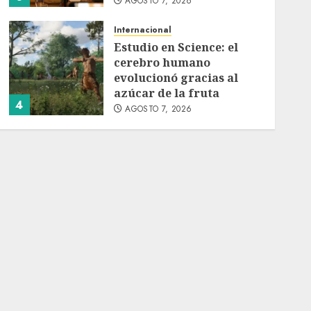
AGOSTO 7, 2026
Internacional
Estudio en Science: el
cerebro humano
evolucionó gracias al
azúcar de la fruta
4
AGOSTO 7, 2026
Internacional
EE.UU. amplía revisión
de redes sociales para
visados de periodistas y
ciertos ciudadanos de
5
México y Canadá
AGOSTO 7, 2026
Internacional
Portada
Desplome de la IA
arrastra a fondos
estrella de Wall Street