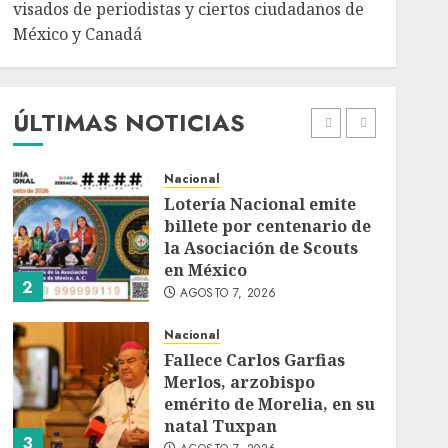
AGOSTO 7, 2026
visados de periodistas y ciertos ciudadanos de
México y Canadá
Internacional
Portada
Desplome de la IA
arrastra a fondos
estrella de Wall Street
ÚLTIMAS NOTICIAS
AGOSTO 7, 2026
1
Nacional
Lotería Nacional emite
billete por centenario de
la Asociación de Scouts
en México
2
AGOSTO 7, 2026
Nacional
Fallece Carlos Garfias
Merlos, arzobispo
emérito de Morelia, en su
natal Tuxpan
3