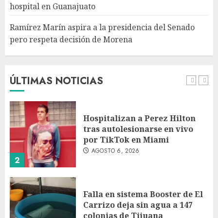
hospital en Guanajuato
5
Ramírez Marín aspira a la presidencia del Senado
pero respeta decisión de Morena
Detienen a persona por
intentar cobrar cheque falso
de 420,000 pesos en CDMX
AGOSTO 6, 2026
ÚLTIMAS NOTICIAS
1
Hospitalizan a Perez Hilton
tras autolesionarse en vivo
por TikTok en Miami
AGOSTO 6, 2026
2
Falla en sistema Booster de El
Carrizo deja sin agua a 147
colonias de Tijuana