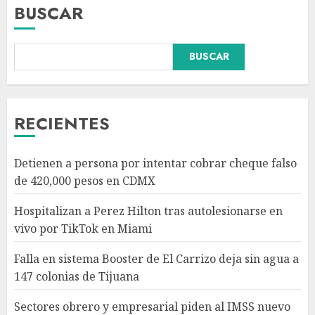
BUSCAR
Falla en sistema Booster de El
BUSCAR
Carrizo deja sin agua a 147
colonias de Tijuana
AGOSTO 6, 2026
3
RECIENTES
Sectores obrero y empresarial
Detienen a persona por intentar cobrar cheque falso
piden al IMSS nuevo hospital
de 420,000 pesos en CDMX
en Guanajuato
AGOSTO 6, 2026
Hospitalizan a Perez Hilton tras autolesionarse en
4
vivo por TikTok en Miami
Falla en sistema Booster de El Carrizo deja sin agua a
Ramírez Marín aspira a la
147 colonias de Tijuana
presidencia del Senado pero
respeta decisión de Morena
Sectores obrero y empresarial piden al IMSS nuevo
AGOSTO 6, 2026