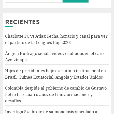
escrutinio institucional en
Brasil, Guinea Ecuatorial,
Angola y Estados Unidos
RECIENTES
AGOSTO 7, 2026
3
Charlotte FC vs Atlas: Fecha, horario y canal para ver
Colombia despide al gobierno
el partido de la Leagues Cup 2026
de cambio de Gustavo Petro
tras cuatro años de
Ángela Buitrago señala videos ocultados en el caso
transformaciones y desafíos
Ayotzinapa
AGOSTO 7, 2026
4
Hijos de presidentes bajo escrutinio institucional en
Brasil, Guinea Ecuatorial, Angola y Estados Unidos
Investiga Ssa brote de
salmonelosis vinculado a
Colombia despide al gobierno de cambio de Gustavo
chiles jalapeños de Nuevo
Petro tras cuatro años de transformaciones y
León y Sinaloa
desafíos
AGOSTO 7, 2026
5
Investiga Ssa brote de salmonelosis vinculado a