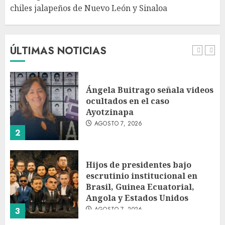
chiles jalapeños de Nuevo León y Sinaloa
Charlotte FC vs Atlas: Fecha,
horario y canal para ver el
partido de la Leagues Cup
2026
ÚLTIMAS NOTICIAS
AGOSTO 7, 2026
1
Ángela Buitrago señala videos
ocultados en el caso
Ayotzinapa
AGOSTO 7, 2026
2
Hijos de presidentes bajo
escrutinio institucional en
Brasil, Guinea Ecuatorial,
Angola y Estados Unidos
AGOSTO 7, 2026
3