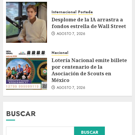
Internacional
Portada
Desplome de la IA arrastra a
fondos estrella de Wall Street
AGOSTO 7, 2026
Nacional
Lotería Nacional emite billete
por centenario de la
Asociación de Scouts en
México
AGOSTO 7, 2026
BUSCAR
BUSCAR
Hijos de presidentes bajo