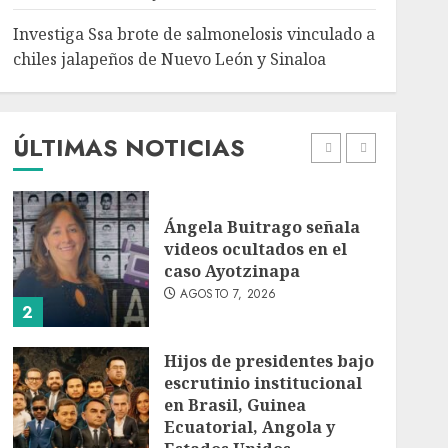
5
Investiga Ssa brote de salmonelosis vinculado a
chiles jalapeños de Nuevo León y Sinaloa
Charlotte FC vs Atlas:
Fecha, horario y canal
para ver el partido de la
Leagues Cup 2026
ÚLTIMAS NOTICIAS
AGOSTO 7, 2026
1
Ángela Buitrago señala
videos ocultados en el
caso Ayotzinapa
AGOSTO 7, 2026
2
Hijos de presidentes bajo
escrutinio institucional
en Brasil, Guinea
Ecuatorial, Angola y