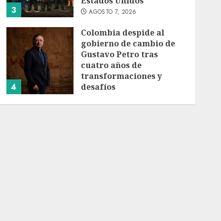
Estados Unidos
3
AGOSTO 7, 2026
Colombia despide al
gobierno de cambio de
Gustavo Petro tras
cuatro años de
transformaciones y
4
desafíos
AGOSTO 7, 2026
Investiga Ssa brote de
salmonelosis vinculado a
chiles jalapeños de
Nuevo León y Sinaloa
AGOSTO 7, 2026
5
Charlotte FC vs Atlas:
Fecha, horario y canal
para ver el partido de la