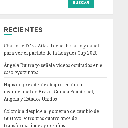
BUSCAR
Hijos de presidentes bajo
escrutinio institucional
en Brasil, Guinea
Ecuatorial, Angola y
RECIENTES
Estados Unidos
3
AGOSTO 7, 2026
Charlotte FC vs Atlas: Fecha, horario y canal
Colombia despide al
para ver el partido de la Leagues Cup 2026
gobierno de cambio de
Gustavo Petro tras
Ángela Buitrago señala videos ocultados en el
cuatro años de
caso Ayotzinapa
transformaciones y
4
desafíos
Hijos de presidentes bajo escrutinio
AGOSTO 7, 2026
institucional en Brasil, Guinea Ecuatorial,
Angola y Estados Unidos
Investiga Ssa brote de
salmonelosis vinculado a
Colombia despide al gobierno de cambio de
chiles jalapeños de
Gustavo Petro tras cuatro años de
Nuevo León y Sinaloa
transformaciones y desafíos
AGOSTO 7, 2026