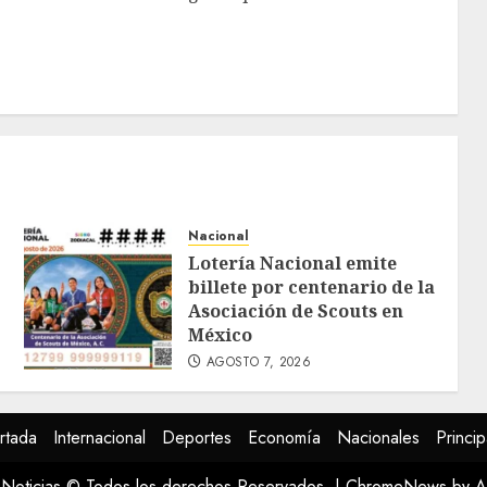
Nacional
Lotería Nacional emite
billete por centenario de la
Asociación de Scouts en
México
AGOSTO 7, 2026
rtada
Internacional
Deportes
Economía
Nacionales
Princip
Noticias © Todos los derechos Reservados.
|
ChromeNews
by A