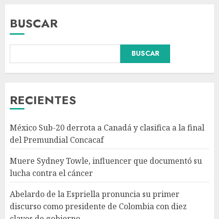
BUSCAR
BUSCAR
Abelardo de la Espriella
pronuncia su primer discurso
como presidente de Colombia
con diez claves de gobierno
RECIENTES
AGOSTO 8, 2026
3
México Sub-20 derrota a Canadá y clasifica a la final
Pronostican victoria 3-1 de
del Premundial Concacaf
América Femenil sobre Cruz
Azul en Jornada 2
Muere Sydney Towle, influencer que documentó su
AGOSTO 8, 2026
lucha contra el cáncer
4
Abelardo de la Espriella pronuncia su primer
discurso como presidente de Colombia con diez
Persisten dudas y retos en la
claves de gobierno