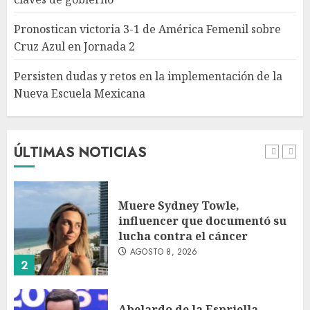
implementación de la Nueva
Escuela Mexicana
Pronostican victoria 3-1 de América Femenil sobre
AGOSTO 8, 2026
Cruz Azul en Jornada 2
5
Persisten dudas y retos en la implementación de la
Nueva Escuela Mexicana
México Sub-20 derrota a
Canadá y clasifica a la final del
Premundial Concacaf
AGOSTO 8, 2026
ÚLTIMAS NOTICIAS
1
Muere Sydney Towle,
influencer que documentó su
lucha contra el cáncer
AGOSTO 8, 2026
2
Abelardo de la Espriella