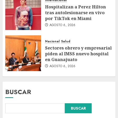
Internacional
Hospitalizan a Perez Hilton
tras autolesionarse en vivo
por TikTok en Miami
AGOSTO 6, 2026
Nacional
Salud
Sectores obrero y empresarial
piden al IMSS nuevo hospital
en Guanajuato
AGOSTO 6, 2026
BUSCAR
Falla en sistema Booster de El
BUSCAR
Carrizo deja sin agua a 147
colonias de Tijuana