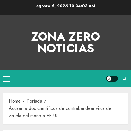
agosto 6, 2026
10:34:04 AM
ZONA ZERO
NOTICIAS
Home
Portada
Acusan a dos científicos de contrabandear virus de
viruela del mono a EE.UU.