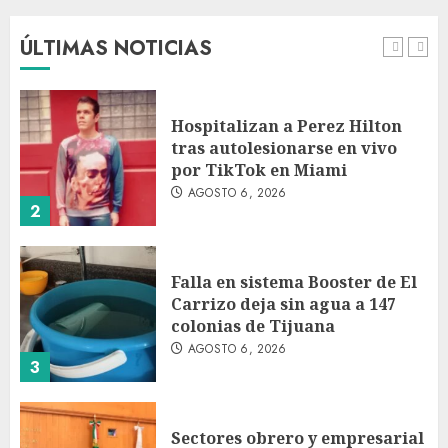
de 420,000 pesos en CDMX
AGOSTO 6, 2026
ÚLTIMAS NOTICIAS
1
Hospitalizan a Perez Hilton
tras autolesionarse en vivo
por TikTok en Miami
AGOSTO 6, 2026
2
Falla en sistema Booster de El
Carrizo deja sin agua a 147
colonias de Tijuana
AGOSTO 6, 2026
3
Sectores obrero y empresarial