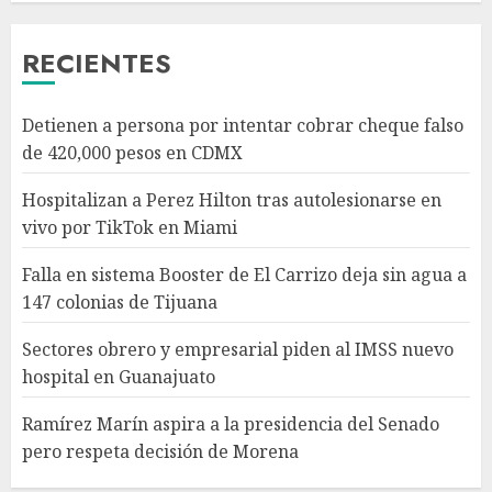
AGOSTO 6, 2026
3
RECIENTES
Sectores obrero y empresarial
Detienen a persona por intentar cobrar cheque falso
piden al IMSS nuevo hospital
de 420,000 pesos en CDMX
en Guanajuato
AGOSTO 6, 2026
Hospitalizan a Perez Hilton tras autolesionarse en
4
vivo por TikTok en Miami
Falla en sistema Booster de El Carrizo deja sin agua a
Ramírez Marín aspira a la
147 colonias de Tijuana
presidencia del Senado pero
respeta decisión de Morena
Sectores obrero y empresarial piden al IMSS nuevo
AGOSTO 6, 2026
hospital en Guanajuato
5
Ramírez Marín aspira a la presidencia del Senado
pero respeta decisión de Morena
Detienen a persona por
intentar cobrar cheque falso