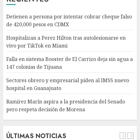
Sectores obrero y empresarial
Detienen a persona por intentar cobrar cheque falso
piden al IMSS nuevo hospital
de 420,000 pesos en CDMX
en Guanajuato
AGOSTO 6, 2026
Hospitalizan a Perez Hilton tras autolesionarse en
4
vivo por TikTok en Miami
Falla en sistema Booster de El Carrizo deja sin agua a
Ramírez Marín aspira a la
147 colonias de Tijuana
presidencia del Senado pero
respeta decisión de Morena
Sectores obrero y empresarial piden al IMSS nuevo
AGOSTO 6, 2026
hospital en Guanajuato
5
Ramírez Marín aspira a la presidencia del Senado
pero respeta decisión de Morena
Detienen a persona por
intentar cobrar cheque falso
de 420,000 pesos en CDMX
AGOSTO 6, 2026
ÚLTIMAS NOTICIAS
1