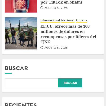
por TikTok en Miami
AGOSTO 6, 2026
Internacional
Nacional
Portada
EE.UU. ofrece más de 100
millones de dólares en
recompensas por líderes del
CJNG
AGOSTO 6, 2026
BUSCAR
Falla en sistema Booster de El
BUSCAR
Carrizo deja sin agua a 147
colonias de Tijuana
AGOSTO 6, 2026
3
RECIENTES