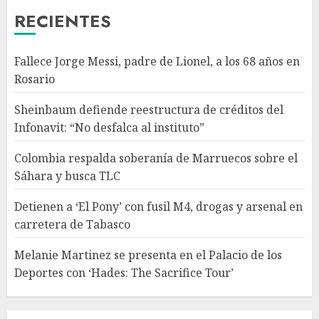
3
RECIENTES
Detienen a ‘El Pony’ con fusil
Fallece Jorge Messi, padre de Lionel, a los 68 años en
M4, drogas y arsenal en
Rosario
carretera de Tabasco
AGOSTO 9, 2026
Sheinbaum defiende reestructura de créditos del
4
Infonavit: “No desfalca al instituto”
Colombia respalda soberanía de Marruecos sobre el
Melanie Martinez se presenta
Sáhara y busca TLC
en el Palacio de los Deportes
con ‘Hades: The Sacrifice Tour’
Detienen a ‘El Pony’ con fusil M4, drogas y arsenal en
AGOSTO 9, 2026
carretera de Tabasco
5
Melanie Martinez se presenta en el Palacio de los
Deportes con ‘Hades: The Sacrifice Tour’
Fallece Jorge Messi, padre de
Lionel, a los 68 años en Rosario
AGOSTO 9, 2026