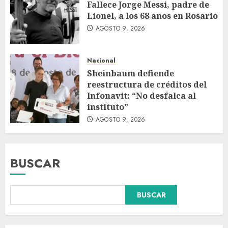
Fallece Jorge Messi, padre de
Lionel, a los 68 años en Rosario
AGOSTO 9, 2026
Nacional
Sheinbaum defiende
reestructura de créditos del
Infonavit: “No desfalca al
instituto”
AGOSTO 9, 2026
BUSCAR
Colombia respalda soberanía
BUSCAR
de Marruecos sobre el Sáhara
y busca TLC
AGOSTO 9, 2026