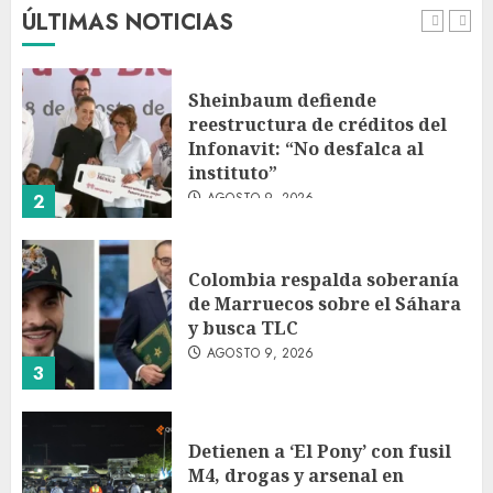
ÚLTIMAS NOTICIAS
1
Sheinbaum defiende
reestructura de créditos del
Infonavit: “No desfalca al
instituto”
AGOSTO 9, 2026
2
Colombia respalda soberanía
de Marruecos sobre el Sáhara
y busca TLC
AGOSTO 9, 2026
3
Detienen a ‘El Pony’ con fusil
M4, drogas y arsenal en